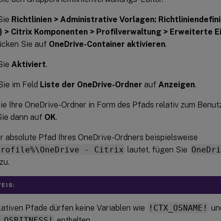
Sie
Richtlinien > Administrative Vorlagen: Richtliniendefi
) > Citrix Komponenten > Profilverwaltung > Erweiterte E
icken Sie auf
OneDrive-Container aktivieren
.
Sie
Aktiviert
.
Sie im Feld
Liste der OneDrive-Ordner
auf
Anzeigen
.
e Ihre OneDrive-Ordner in Form des Pfads relativ zum Benutze
Sie dann auf
OK
.
 absolute Pfad Ihres OneDrive-Ordners beispielsweise
profile%\OneDrive - Citrix
lautet, fügen Sie
OneDri
zu.
EIS:
lativen Pfade dürfen keine Variablen wie
!CTX_OSNAME!
un
_OSBITNESS!
enthalten.