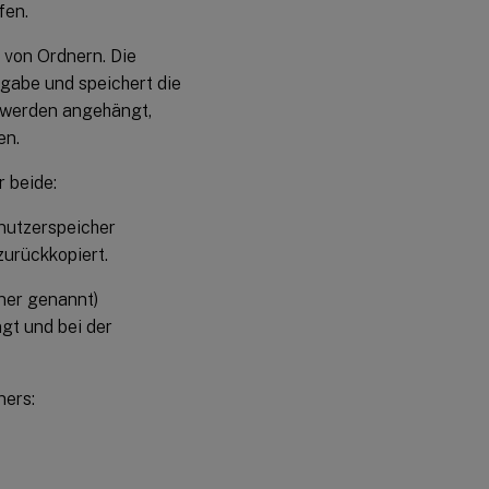
fen.
 von Ordnern. Die
igabe und speichert die
 werden angehängt,
en.
r beide:
nutzerspeicher
urückkopiert.
iner genannt)
gt und bei der
ners: