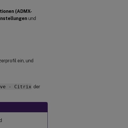
nitionen (ADMX-
instellungen
und
rprofil ein, und
ve - Citrix
der
d