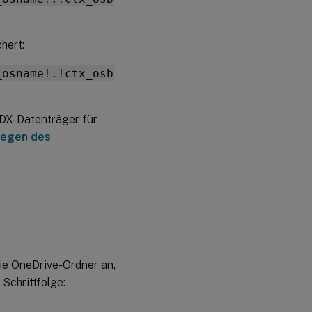
hert:
_osname!.!ctx_osb
DX-Datenträger für
legen des
die OneDrive-Ordner an,
 Schrittfolge: