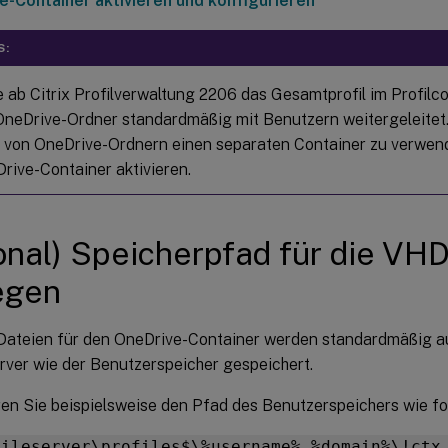
e-Container aktivieren und konfigurieren
S:
 ab Citrix Profilverwaltung 2206 das Gesamtprofil im Profilco
neDrive-Ordner standardmäßig mit Benutzern weitergeleitet.
von OneDrive-Ordnern einen separaten Container zu verwen
rive-Container aktivieren.
onal) Speicherpfad für die VH
egen
ateien für den OneDrive-Container werden standardmäßig a
rver wie der Benutzerspeicher gespeichert.
ren Sie beispielsweise den Pfad des Benutzerspeichers wie fo
fileserver\profiles$\%username%.%domain%\!ctx