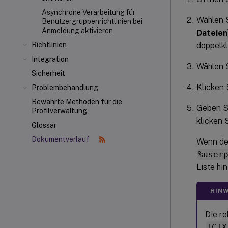
Asynchrone Verarbeitung für
Wählen 
Benutzergruppenrichtlinien bei
Anmeldung aktivieren
Dateien
doppelkl
Richtlinien
Integration
Wählen 
Sicherheit
Klicken 
Problembehandlung
Bewährte Methoden für die
Geben Si
Profilverwaltung
klicken 
Glossar
Dokumentverlauf
Wenn der
%user
Liste hin
HINW
Die re
!CTX