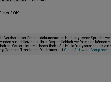
Sie auf
OK
.
elle Version dieser Produktdokumentation ist in englischer Sprache ver
wurden ausschließlich zu Ihrer Bequemlichkeit verfasst und können m
thalten. Weitere Informationen finden Sie im Haftungsausschluss zur
g (Machine Translation Disclaimer) auf
Cloud Software Group home
.
Feedback zur Site
|
Ihre Datenschutzauswahl
|
Datenschutz un