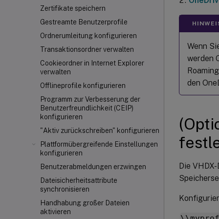
OneDriv
Zertifikate speichern
Gestreamte Benutzerprofile
HINWEI
Ordnerumleitung konfigurieren
Wenn Sie
Transaktionsordner verwalten
werden O
Cookieordner in Internet Explorer
Roaming 
verwalten
den OneD
Offlineprofile konfigurieren
Programm zur Verbesserung der
Benutzerfreundlichkeit (CEIP)
konfigurieren
(Opti
"Aktiv zurückschreiben" konfigurieren
festl
Plattformübergreifende Einstellungen
konfigurieren
Die VHDX-D
Benutzerabmeldungen erzwingen
Speicherse
Dateisicherheitsattribute
synchronisieren
Konfigurie
Handhabung großer Dateien
aktivieren
\\mypro