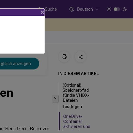
Suche
Deutsch
×
n Sie hier Feedback
glisch anzeigen
IN DIESEM ARTIKEL
(Optional)
ren
Speicherpfad
für die VHDX-
>
Dateien
festlegen
OneDrive-
Container
aktivieren und
it Benutzern. Benutzer
konfigurieren