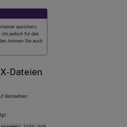
ntainer speichern,
 Um jedoch für das
den, können Sie auch
DX-Dateien
uf demselben
lgt:
_osname!.!ctx_osb