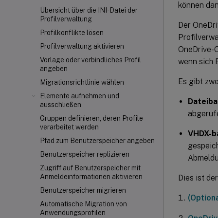
können dan
Übersicht über die INI-Datei der
Profilverwaltung
Der OneDri
Profilkonflikte lösen
Profilverwa
Profilverwaltung aktivieren
OneDrive-O
Vorlage oder verbindliches Profil
wenn sich 
angeben
Es gibt zwe
Migrationsrichtlinie wählen
Elemente aufnehmen und
Dateiba
ausschließen
abgerufe
Gruppen definieren, deren Profile
verarbeitet werden
VHDX-ba
Pfad zum Benutzerspeicher angeben
gespeic
Benutzerspeicher replizieren
Abmeldu
Zugriff auf Benutzerspeicher mit
Anmeldeinformationen aktivieren
Dies ist d
Benutzerspeicher migrieren
(Option
Automatische Migration von
Anwendungsprofilen