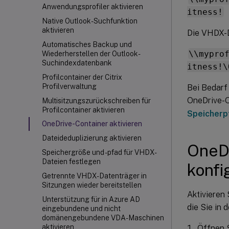
Anwendungsprofiler aktivieren
itness!
Native Outlook-Suchfunktion
aktivieren
Die VHDX-D
Automatisches Backup und
\\mypro
Wiederherstellen der Outlook-
Suchindexdatenbank
itness!\
Profilcontainer der Citrix
Profilverwaltung
Bei Bedarf
OneDrive-O
Multisitzungszurückschreiben für
Profilcontainer aktivieren
Speicherp
OneDrive-Container aktivieren
Dateideduplizierung aktivieren
OneDr
Speichergröße und -pfad für VHDX-
Dateien festlegen
konfi
Getrennte VHDX-Datenträger in
Sitzungen wieder bereitstellen
Aktivieren 
Unterstützung für in Azure AD
die Sie in 
eingebundene und nicht
domänengebundene VDA-Maschinen
aktivieren
Öffnen S