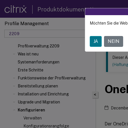
Produktdokumentation
Profile Management
Möchten Sie die Web
Dieser Inhalt
2209
Profilv
JA
NEIN
Profilverwaltung 2209
Was ist neu
Dieser A
Systemanforderungen
(Haftun
Erste Schritte
Funktionsweise der Profilverwaltung
OneD
Bereitstellung planen
Installation und Einrichtung
<
Upgrade und Migration
December
Konfigurieren
Verwalten
Der OneDri
Konfigurationsrangfolge