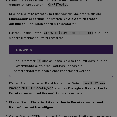
entpacken Sie Dateien in
C:\PSTools
.
Klicken Sie im
Startmenü
mit der rechten Maustaste auf die
Eingabeaufforderung
und wählen Sie
Als Administrator
ausführen
. Eine Befehlsshell wird gestartet.
Führen Sie den Befehl
C:\PSTools\PsExec -s -i cmd
aus. Eine
weitere Befehlsshell wird gestartet.
HINWEIS:
Der Parameter
-s
gibt an, dass Sie das Tool mit dem lokalen
Systemkonto ausführen. Dadurch können die
Anmeldeinformationen sicher gespeichert werden.
Führen Sie in der neuen Befehlsshell den Befehl
rundll32.exe
keymgr.dll, KRShowKeyMgr
aus. Das Dialogfeld
Gespeicherte
Benutzernamen und Kennwörter
wird angezeigt.
Klicken Sie im Dialogfeld
Gespeicherte Benutzernamen und
Kennwörter
auf
Hinzufügen
.
Geben Sie den FQDN oder die IP-Adresse des Profilspeicherservers