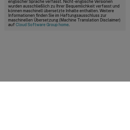
englischer Sprache verfasst. Nicht-englische Versionen
wurden ausschließlich zu Ihrer Bequemlichkeit verfasst und
können maschinell übersetzte Inhalte enthalten. Weitere
Informationen finden Sie im Haftungsausschluss zur
maschinellen Übersetzung (Machine Translation Disclaimer)
auf
Cloud Software Group home
.
Feedback zur Site
Ihre Datenschutzauswahl
Datenschutz und rechtliche
Bestimmungen
Cookie-Einstellungen
docs.cloud.com
© 1999-
2026
Cloud Software Group, Inc. All rights reserved.