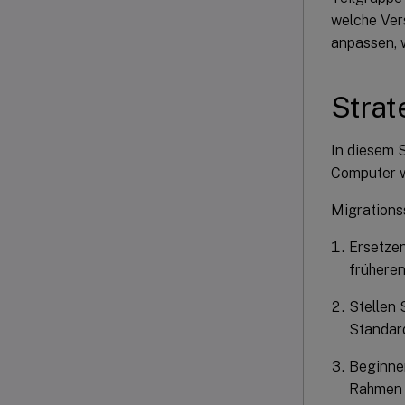
welche Vers
anpassen, 
Strat
In diesem S
Computer w
Migrations
Ersetzen
früheren
Stellen 
Standar
Beginnen
Rahmen I