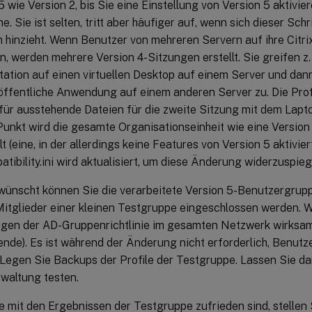
5 wie Version 2, bis Sie eine Einstellung von Version 5 aktivie
. Sie ist selten, tritt aber häufiger auf, wenn sich dieser Schr
 hinzieht. Wenn Benutzer von mehreren Servern auf ihre Citri
n, werden mehrere Version 4-Sitzungen erstellt. Sie greifen z. 
tation auf einen virtuellen Desktop auf einem Server und dan
öffentliche Anwendung auf einem anderen Server zu. Die Pro
für ausstehende Dateien für die zweite Sitzung mit dem Lap
unkt wird die gesamte Organisationseinheit wie eine Version
t (eine, in der allerdings keine Features von Version 5 aktivier
ibility.ini wird aktualisiert, um diese Änderung widerzuspieg
wünscht können Sie die verarbeitete Version 5-Benutzergrupp
Mitglieder einer kleinen Testgruppe eingeschlossen werden. Wa
en der AD-Gruppenrichtlinie im gesamten Netzwerk wirksam s
de). Es ist während der Änderung nicht erforderlich, Benutz
 Legen Sie Backups der Profile der Testgruppe. Lassen Sie d
rwaltung testen.
 mit den Ergebnissen der Testgruppe zufrieden sind, stellen S