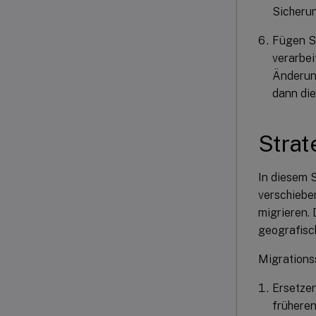
Sicherun
Fügen S
verarbei
Änderung
dann die
Strat
In diesem 
verschiebe
migrieren.
geografisch
Migrations
Ersetzen
früheren