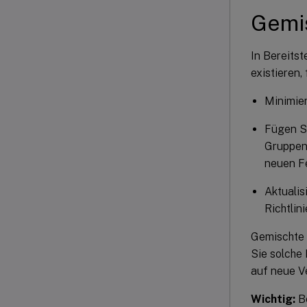
Gemis
In Bereits
existieren,
Minimier
Fügen S
Gruppenr
neuen Fe
Aktualis
Richtlini
Gemischte B
Sie solche
auf neue Ve
Wichtig:
Be