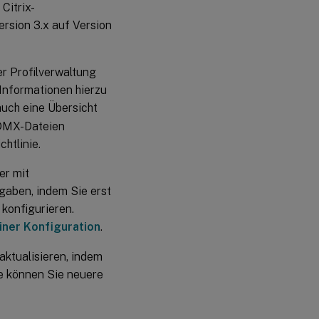
Citrix-
Strategie
ersion 3.x auf Version
1:
Einmalige
Migration
r Profilverwaltung
 Informationen hierzu
Strategie 2:
 auch eine Übersicht
Gestaffelte
Migration
ADMX-Dateien
htlinie.
er mit
fgaben, indem Sie erst
 konfigurieren.
ner Konfiguration
.
 aktualisieren, indem
e können Sie neuere