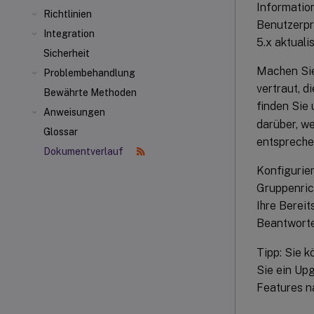
Informatio
Richtlinien
Benutzerpro
Integration
5.x aktualis
Sicherheit
Machen Sie
Problembehandlung
vertraut, 
Bewährte Methoden
finden Sie
Anweisungen
darüber, w
Glossar
entsprechen
Dokumentverlauf
Konfigurie
Gruppenrich
Ihre Bereit
Beantworte
Tipp: Sie k
Sie ein Up
Features n