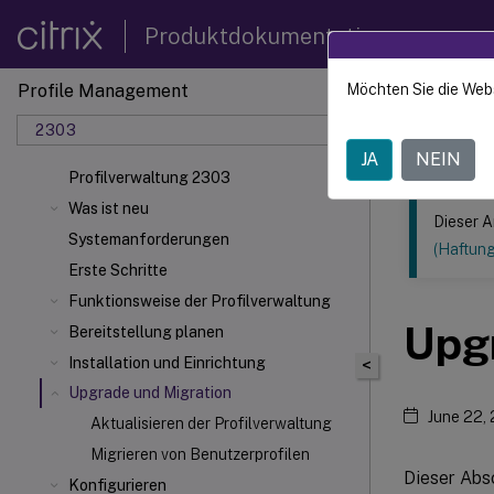
Produktdokumentation
Profile Management
Möchten Sie die Web
Dieser Inhalt
2303
Profilv
JA
NEIN
Profilverwaltung 2303
Was ist neu
Dieser A
Systemanforderungen
(Haftun
Erste Schritte
Funktionsweise der Profilverwaltung
Upg
Bereitstellung planen
Installation und Einrichtung
<
Upgrade und Migration
June 22,
Aktualisieren der Profilverwaltung
Migrieren von Benutzerprofilen
Dieser Absc
Konfigurieren