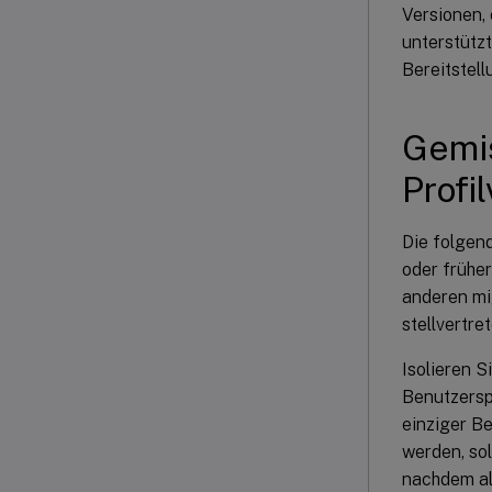
Versionen, 
unterstütz
Bereitstel
Gemis
Profi
Die folgend
oder früher
anderen mi
stellvertre
Isolieren S
Benutzersp
einziger B
werden, sol
nachdem al