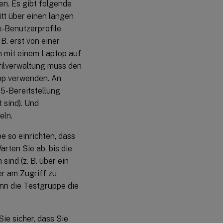
ren. Es gibt folgende
itt über einen langen
x-Benutzerprofile
B. erst von einer
n mit einem Laptop auf
filverwaltung muss den
top verwenden. An
 5-Bereitstellung
t sind). Und
eln.
e so einrichten, dass
rten Sie ab, bis die
ind (z. B. über ein
er am Zugriff zu
ann die Testgruppe die
ie sicher, dass Sie