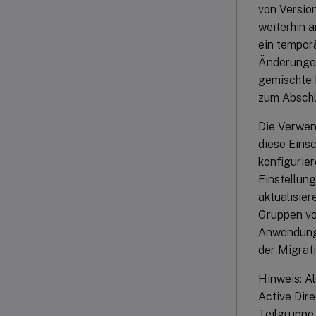
von Versio
weiterhin 
ein temporä
Änderungen,
gemischte 
zum Abschl
Die Verwen
diese Eins
konfigurie
Einstellung
aktualisier
Gruppen vo
Anwendungsd
der Migrati
Hinweis: A
Active Dir
Teilgruppe