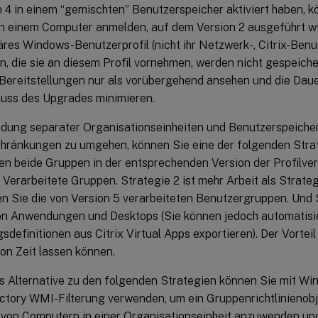
n 4 in einem “gemischten” Benutzerspeicher aktiviert haben, 
an einem Computer anmelden, auf dem Version 2 ausgeführt wir
res Windows-Benutzerprofil (nicht ihr Netzwerk-, Citrix-Benut
 die sie an diesem Profil vornehmen, werden nicht gespeicher
Bereitstellungen nur als vorübergehend ansehen und die Daue
uss des Upgrades minimieren.
dung separater Organisationseinheiten und Benutzerspeicher
chränkungen zu umgehen, können Sie eine der folgenden Stra
ren beide Gruppen in der entsprechenden Version der Profilve
 Verarbeitete Gruppen. Strategie 2 ist mehr Arbeit als Strateg
en Sie die von Version 5 verarbeiteten Benutzergruppen. Und 
n Anwendungen und Desktops (Sie können jedoch automatisie
efinitionen aus Citrix Virtual Apps exportieren). Der Vorteil i
on Zeit lassen können.
ls Alternative zu den folgenden Strategien können Sie mit W
ectory WMI-Filterung verwenden, um ein Gruppenrichtlinienobj
 von Computern in einer Organisationseinheit anzuwenden un