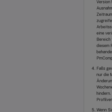
Version 
Ausnahme
Zeitraum
zugreife
Arbeitss
eine ver
Bereich 
diesem P
behandel
PmCompat
Falls ge
nur die 
Änderung
Wochenen
hindern.
Profilve
Wenn Sie