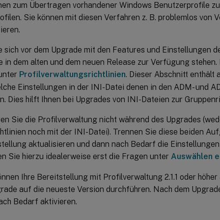
nen zum Übertragen vorhandener Windows Benutzerprofile zu 
filen. Sie können mit diesen Verfahren z. B. problemlos von V
ieren.
 sich vor dem Upgrade mit den Features und Einstellungen de
die in dem alten und dem neuen Release zur Verfügung stehen.
 unter
Profilverwaltungsrichtlinien
. Dieser Abschnitt enthält
elche Einstellungen in der INI-Datei denen in den ADM- und 
. Dies hilft Ihnen bei Upgrades von INI-Dateien zur Gruppenric
ren Sie die Profilverwaltung nicht während des Upgrades (wed
tlinien noch mit der INI-Datei). Trennen Sie diese beiden Au
stellung aktualisieren und dann nach Bedarf die Einstellungen
n Sie hierzu idealerweise erst die Fragen unter
Auswählen ei
önnen Ihre Bereitstellung mit Profilverwaltung 2.1.1 oder höher
grade auf die neueste Version durchführen. Nach dem Upgrad
ach Bedarf aktivieren.