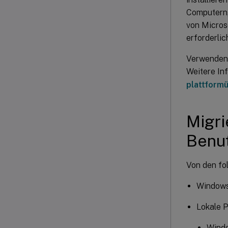
Computern,
von Micros
erforderlic
Verwenden 
Weitere In
plattform
Migri
Benut
Von den fol
Windows
Lokale P
Windo