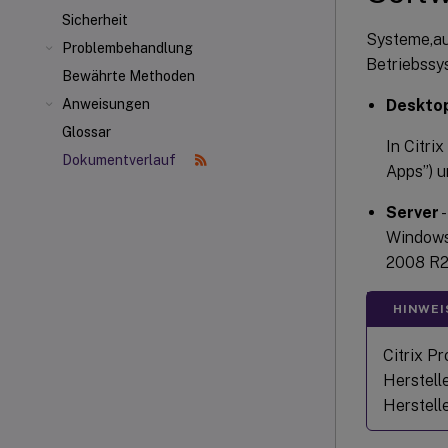
Sicherheit
Systeme,au
Problembehandlung
Betriebssy
Bewährte Methoden
Deskto
Anweisungen
Glossar
In Citr
Dokumentverlauf
Apps”) u
Server
-
Windows
2008 R2 
HINWEI
Citrix P
Herstell
Herstell