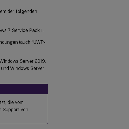
Diagnosefeature
nem der folgenden
Plattformübergreifende
Einstellungen
ws 7 Service Pack 1.
Migrieren
vorhandener
endungen (auch “UWP-
Profile auf
Citrix-
Benutzerprofile
 Windows Server 2019,
2 und Windows Server
tzt, die vom
n Support von