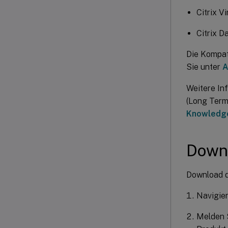
Citrix V
Citrix D
Die Kompati
Sie unter
A
Weitere In
(Long Term
Knowledge
Down
Download d
Navigier
Melden S