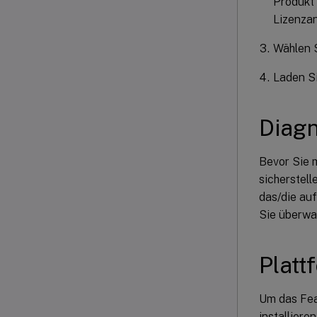
Produkt 
Lizenzan
Wählen S
Laden Si
Diag
Bevor Sie m
sicherstell
das/die auf
Sie überwa
Platt
Um das Fea
installier