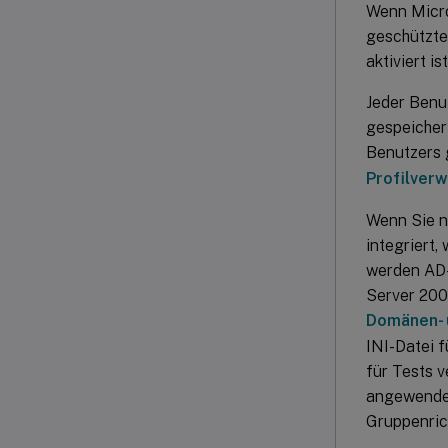
Wenn Micro
geschützte
aktiviert i
Jeder Benu
gespeicher
Benutzers 
Profilverw
Wenn Sie ni
integriert,
werden AD-
Server 200
Domänen- u
INI-Datei f
für Tests v
angewendet,
Gruppenrich