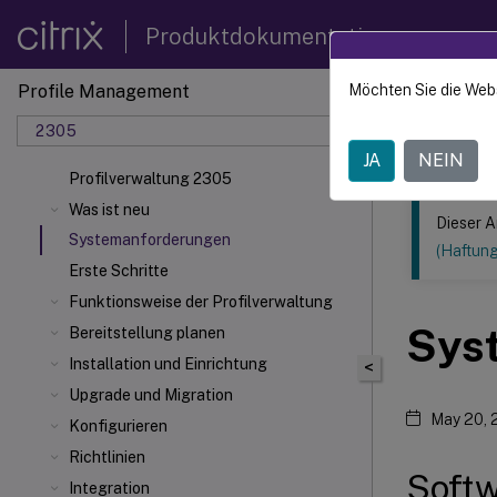
Produktdokumentation
Profile Management
Möchten Sie die Web
Dieser Inhalt
2305
Profilv
JA
NEIN
Profilverwaltung 2305
Was ist neu
Dieser A
Systemanforderungen
(Haftun
Erste Schritte
Funktionsweise der Profilverwaltung
Sys
Bereitstellung planen
Installation und Einrichtung
<
Upgrade und Migration
May 20, 
Konfigurieren
Richtlinien
Soft
Integration