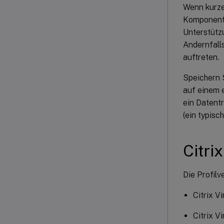
Wenn kurze
Komponenten
Unterstützu
Andernfall
auftreten.
Speichern 
auf einem 
ein Datentr
(ein typisc
Citri
Die Profil
Citrix V
Citrix V