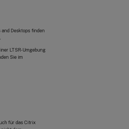
ps and Desktops finden
.
n einer LTSR-Umgebung
nden Sie im
ch für das Citrix