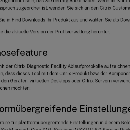
zugeordnet sein, das Sie bereitgestellt haben. Wenn Ihr Kont
spruch zugeordnet ist, wenden Sie sich an den Citrix Custome
ie in Find Downloads Ihr Produkt aus und wählen Sie als Do
e die aktuelle Version der Profilverwaltung herunter.
nosefeature
it der Citrix Diagnostic Facility Ablaufprotokolle aufzeichn
en, dass dieses Tool mit dem Citrix Produkt bzw. der Komponen
 den Geräten, virtuellen Desktops oder Citrix Servern verwend
chen möchten:
formübergreifende Einstellung
ture für plattformübergreifende Einstellungen in diesem Rel
en Sie Microsoft Core XML Services (MSXML) 6.0 Service Pack 