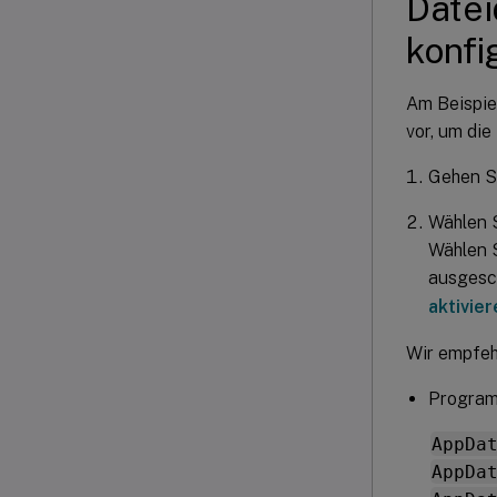
Datei
konfi
Am Beispie
vor, um die
Gehen S
Wählen 
Wählen 
ausgesch
aktivier
Wir empfehl
Programm
AppDa
AppDa