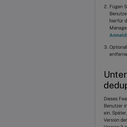
Fügen S
Benutze
hierfür
Managem
Anmelde
Optiona
entfern
Unter
dedup
Dieses Fea
Benutzer in
ein. Später
Version de