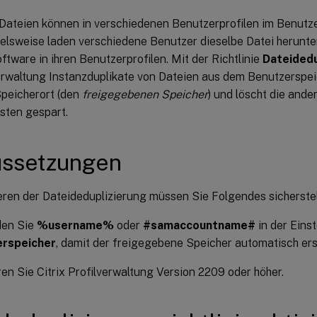
 Dateien können in verschiedenen Benutzerprofilen im Benutz
ielsweise laden verschiedene Benutzer dieselbe Datei herunter
ftware in ihren Benutzerprofilen. Mit der Richtlinie
Dateidedu
verwaltung Instanzduplikate von Dateien aus dem Benutzerspei
Speicherort (den
freigegebenen Speicher
) und löscht die and
sten gespart.
ussetzungen
eren der Dateideduplizierung müssen Sie Folgendes sicherstel
en Sie
%username%
oder
#samaccountname#
in der Eins
rspeicher
, damit der freigegebene Speicher automatisch ers
eren Sie Citrix Profilverwaltung Version 2209 oder höher.