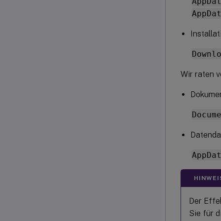
AppDa
AppDa
Installa
Downl
Wir raten 
Dokument
Docum
Datendat
AppDa
HINWEI
Der Effe
Sie für 