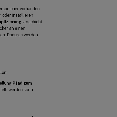
Unterstützung
erspeicher vorhanden
für
Datenänderungen
 oder installieren
an deduplizierten
plizierung
verschiebt
Dateien
cher an einen
eren. Dadurch werden
len:
tellung
Pfad zum
tellt werden kann.