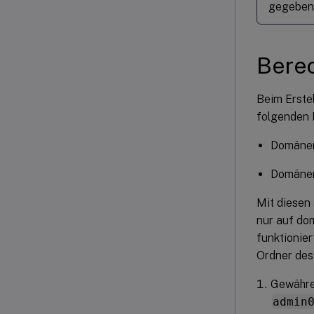
gegebene
Berec
Beim Erste
folgenden 
Domänen
Domänen
Mit diesen
nur auf do
funktionie
Ordner des
Gewähre
admin