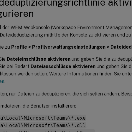
deduplizierungsrichtlinie aktiv
gurieren
l der WEM-Webkonsole (Workspace Environment Management)
 Dateideduplizierung mithilfe der Konsole zu aktivieren und zu
ie zu
Profile > Profilverwaltungseinstellungen > Dateided
Sie
Dateieinschlüsse aktivieren
und geben Sie die zu dedupl
Sie bei Bedarf
Dateiausschlüsse aktivieren
und geben Sie di
lossen werden sollen. Weitere Informationen finden Sie unt
en
.
en, nur Dateien zu deduplizieren, die sich selten ändern. Beisp
dateien, die Benutzer installieren:
ta\Local\Microsoft\Teams\*.exe
,
ta\Local\Microsoft\Teams\*.dll
,