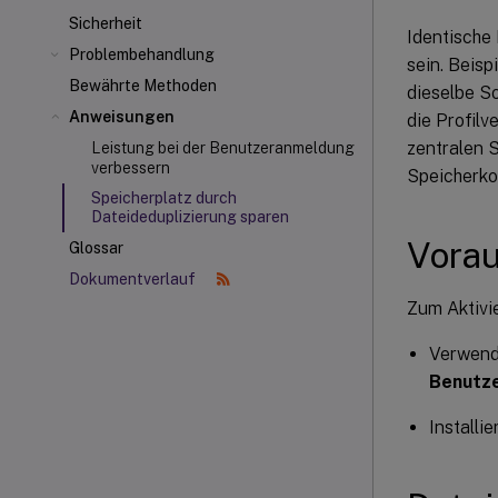
Sicherheit
Identische
Problembehandlung
sein. Beisp
Bewährte Methoden
dieselbe So
Anweisungen
die Profil
zentralen 
Leistung bei der Benutzeranmeldung
verbessern
Speicherko
Speicherplatz durch
Dateideduplizierung sparen
Vora
Glossar
Dokumentverlauf
Zum Aktivi
Verwend
Benutze
Installi