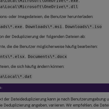
ta\Local\Microsoft\OneDrive\*.exe
,
ta\Local\Microsoft\OneDrive\*.dll
tions- oder Imagedateien, die Benutzer herunterladen:
oads\*.exe
,
Downloads\*.msi
,
Downloads\*.iso
von der Deduplizierung der folgenden Dateien ab:
e, die die Benutzer möglicherweise häufig bearbeiten:
ents\*.elsx
,
Documents\*.docx
eien, die sich häufig ändern können:
ta\Local\*.dat
S:
kt der Dateideduplizierung kann je nach Benutzerumgebung u
die Deduplizierung angeben, variieren. Wir empfehlen, die Date