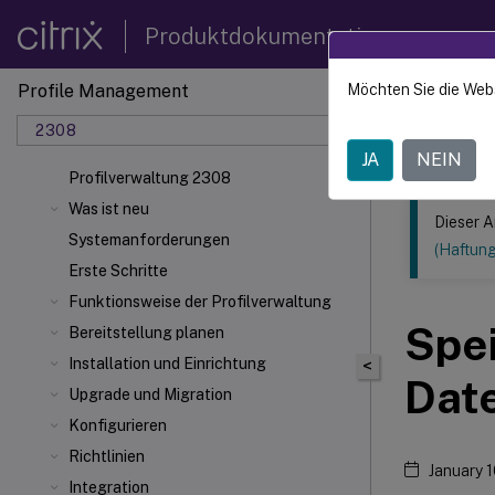
Produktdokumentation
Profile Management
Möchten Sie die Web
Dieser Inhalt
2308
Profilv
JA
NEIN
Profilverwaltung 2308
Was ist neu
Dieser A
Systemanforderungen
(Haftun
Erste Schritte
Funktionsweise der Profilverwaltung
Spei
Bereitstellung planen
Installation und Einrichtung
<
Date
Upgrade und Migration
Konfigurieren
Richtlinien
January 
Integration