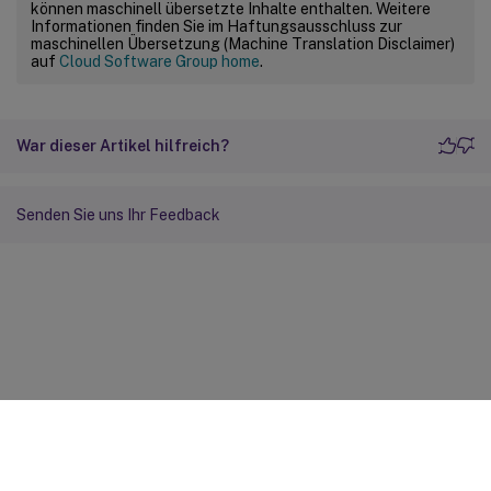
können maschinell übersetzte Inhalte enthalten. Weitere
Informationen finden Sie im Haftungsausschluss zur
maschinellen Übersetzung (Machine Translation Disclaimer)
auf
Cloud Software Group home
.
War dieser Artikel hilfreich?
Senden Sie uns Ihr Feedback