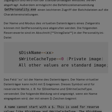
zugänglich und wird von der standardmäßigen Windows .INI-API
abgefragt. Außerdem ermöglicht die Befehlszeilenanwendung
GetPersonality.exe
einen leichteren Zugriff der Batchdateien auf die
Charaktereinstellungen.
Der Name und Modus des virtuellen Datenträgers eines Zielgeräts
können mit GetPersonality.exe abgerufen werden. Die folgenden
Reservewerte sind im Abschnitt [**StringData**] in der Personality.ini-
Datei:
    $DiskName
=
<
xx
>
    $WriteCacheType
=
<
0
(
Private image
)
    All other values are standard image
;
Das Feld “xx” ist der Name des Datenträgers. Der Name virtueller
Datenträger kann nicht mit $ beginnen. Dieses Symbol wird für
reservierte Werte, z. B. für $DiskName und $WriteCacheType,
verwendet. Die folgende Meldung wird angezeigt, wenn ein Name
eingegeben wird, der mit einem $-Zeichen beginnt:
A name cannot start with a $. This is used for reserve
values like $DiskName and $WriteCacheType. The $DiskName