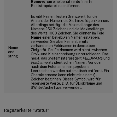
Remove
, um eine benutzerdefinierte
Bootstrapdatei zu entfernen.
Es gibt keinen festen Grenzwert für die
Anzahl der Namen, die Sie hinzufügen können.
Allerdings beträgt die Maximallänge des
Namens 250 Zeichen und die Maximallänge
des Werts 1000 Zeichen. Sie können im Feld
Name
einen beliebigen Namen eingeben,
verwenden Sie aber keinen bereits
vorhandenen Feldnamen in demselben
Name
Zielgerät. Bei Feldnamen wird nicht zwischen
and
Groß- und Kleinschreibung unterschieden. Das
string
heißt, das System interpretiert
FELDNAME
und
Feldname
als identischen Namen. Vor oder
nach dem Feldnamen eingegebene
Leerzeichen werden automatisch entfernt. Ein
Charaktername kann nicht mit einem $-
Zeichen beginnen. Dieses Symbol wird für
reservierte Werte, z. B. für $DiskName und
$WriteCacheType, verwendet.
Registerkarte “Status”