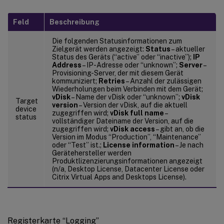
Feld
Beschreibung
Die folgenden Statusinformationen zum
Zielgerät werden angezeigt:
Status
– aktueller
Status des Geräts (“active” oder “inactive”);
IP
Address
– IP-Adresse oder “unknown”;
Server
–
Provisioning-Server, der mit diesem Gerät
kommuniziert;
Retries
– Anzahl der zulässigen
Wiederholungen beim Verbinden mit dem Gerät;
vDisk
– Name der vDisk oder “unknown”;
vDisk
Target
version
– Version der vDisk, auf die aktuell
device
zugegriffen wird;
vDisk full name
–
status
vollständiger Dateiname der Version, auf die
zugegriffen wird;
vDisk access
– gibt an, ob die
Version im Modus “Production”, “Maintenance”
oder “Test” ist.;
License information
– Je nach
Gerätehersteller werden
Produktlizenzierungsinformationen angezeigt
(n/a, Desktop License, Datacenter License oder
Citrix Virtual Apps and Desktops License).
Registerkarte “Logging”