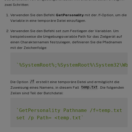
zwei Schritten:
Verwenden Sie den Befehl
GetPersonality
mit der /f-Option, um die
Variable in eine temporäre Datei einzufügen.
Verwenden Sie den Befehl set zum Festlegen der Variablen. Um
beispielsweise die Umgebungsvariable Path für das Zielgerät auf
einen Charakternamen festzulegen, definieren Sie die Pfadnamen
mit der Zeichenfolge:
`
%SystemRoot%;%SystemRoot%\System32\Wbe
Die Option
/f
erstellt eine temporäre Datei und ermöglicht die
Zuweisung eines Namens, in diesem Fall
temp.txt
. Die folgenden
Zeilen sind Teil der Batchdatei:
`
GetPersonality Pathname /f=temp.txt

set /p Path= <temp.txt
`