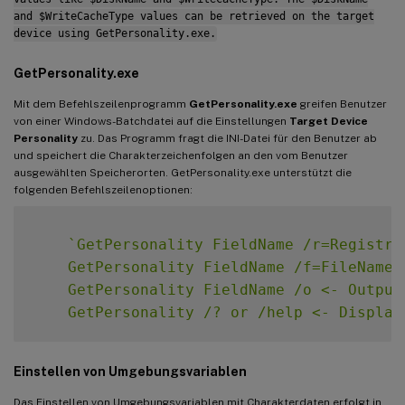
and $WriteCacheType values can be retrieved on the target
device using GetPersonality.exe.
GetPersonality.exe
Mit dem Befehlszeilenprogramm
GetPersonality.exe
greifen Benutzer
von einer Windows-Batchdatei auf die Einstellungen
Target Device
Personality
zu. Das Programm fragt die INI-Datei für den Benutzer ab
und speichert die Charakterzeichenfolgen an den vom Benutzer
ausgewählten Speicherorten. GetPersonality.exe unterstützt die
folgenden Befehlszeilenoptionen:
`
GetPersonality FieldName /r=Registry
    GetPersonality FieldName /f=FileName 
    GetPersonality FieldName /o <- Output 
    GetPersonality /? or /help <- Display
Einstellen von Umgebungsvariablen
Das Einstellen von Umgebungsvariablen mit Charakterdaten erfolgt in