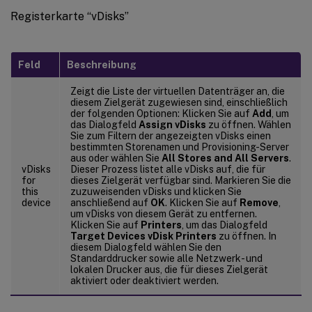
Registerkarte “vDisks”
Feld
Beschreibung
Zeigt die Liste der virtuellen Datenträger an, die
diesem Zielgerät zugewiesen sind, einschließlich
der folgenden Optionen: Klicken Sie auf
Add
, um
das Dialogfeld
Assign vDisks
zu öffnen. Wählen
Sie zum Filtern der angezeigten vDisks einen
bestimmten Storenamen und Provisioning-Server
aus oder wählen Sie
All Stores and All Servers
.
vDisks
Dieser Prozess listet alle vDisks auf, die für
for
dieses Zielgerät verfügbar sind. Markieren Sie die
this
zuzuweisenden vDisks und klicken Sie
device
anschließend auf
OK
. Klicken Sie auf
Remove
,
um vDisks von diesem Gerät zu entfernen.
Klicken Sie auf
Printers
, um das Dialogfeld
Target Devices vDisk Printers
zu öffnen. In
diesem Dialogfeld wählen Sie den
Standarddrucker sowie alle Netzwerk- und
lokalen Drucker aus, die für dieses Zielgerät
aktiviert oder deaktiviert werden.