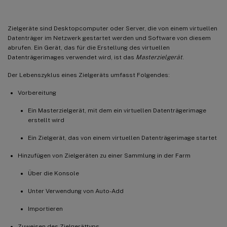
Erstellen von VMs mit verschachtelter Virtualisierung
Kopieren und Einfügen von Zielgeräteigenschaften
Zielgeräte sind Desktopcomputer oder Server, die von einem virtuellen
Starten von Zielgeräten
Datenträger im Netzwerk gestartet werden und Software von diesem
abrufen. Ein Gerät, das für die Erstellung des virtuellen
Prüfen des Status eines Zielgeräts über die Konsole
Datenträgerimages verwendet wird, ist das
Masterzielgerät
.
Senden von Meldungen an Zielgeräte
Der Lebenszyklus eines Zielgeräts umfasst Folgendes:
Herunterfahren von Zielgeräten
Vorbereitung
Neustarten von Zielgeräten
Verschieben von Zielgeräten zwischen Sammlungen
Ein Masterzielgerät, mit dem ein virtuellen Datenträgerimage
erstellt wird
Verwalten des Charakters von Zielgeräten
Ein Zielgerät, das von einem virtuellen Datenträgerimage startet
Definieren der Charakterdaten für ein einzelnes Zielgerät mit der Konsole
Definieren von Charakterdaten für mehrere Zielgeräte mit der Konsole
Hinzufügen von Zielgeräten zu einer Sammlung in der Farm
Verwenden von Charakterdaten für Zielgeräte
Über die Konsole
Ändern des Gerätestatus in “Heruntergefahren”
Unter Verwendung von Auto-Add
Unterstützung für Windows-Leistungsindikatoren
Importieren
Unterstützung von Boot Device Management (BDM) für UEFI mit dem Setupassistenten für
Citrix Virtual Apps and Desktops
Zuweisen des Zielgerättyps