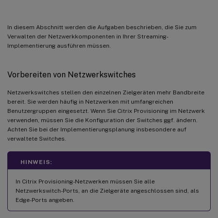
Konfigurieren des Papierkorbs
Konfigurieren von Offlineordnern
In diesem Abschnitt werden die Aufgaben beschrieben, die Sie zum
Konfigurieren von Ereignisprotokollen
Verwalten der Netzwerkkomponenten in Ihrer Streaming-
Implementierung ausführen müssen.
Deaktivieren von automatischen Windows-Updates
Verwalten von servergespeicherten Benutzerprofilen
Vorbereiten von Netzwerkswitches
Konfigurieren von servergespeicherten Benutzerprofilen
Konfigurieren der Ordnerumleitung mit servergespeicherten Benutzerprofilen
Netzwerkswitches stellen den einzelnen Zielgeräten mehr Bandbreite
bereit. Sie werden häufig in Netzwerken mit umfangreichen
Deaktivieren von Offlineordnern
Benutzergruppen eingesetzt. Wenn Sie Citrix Provisioning im Netzwerk
Starten über einen Router
verwenden, müssen Sie die Konfiguration der Switches ggf. ändern.
Achten Sie bei der Implementierungsplanung insbesondere auf
Konfigurieren für DHCP
verwaltete Switches.
Konfigurieren von Provisioning Services für PXE
HINWEIS:
Ausführen von PXE und DHCP auf demselben Computer
Verwalten mehrerer Netzwerkkarten
In Citrix Provisioning-Netzwerken müssen Sie alle
Netzwerkswitch-Ports, an die Zielgeräte angeschlossen sind, als
NIC-Teaming
Edge-Ports angeben.
NIC-Failover