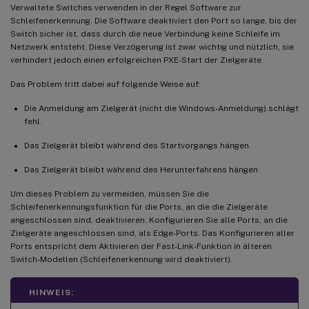
Aktualisieren der Netzwerkkartentreiber
Verwaltete Switches verwenden in der Regel Software zur
Schleifenerkennung. Die Software deaktiviert den Port so lange, bis der
Aktualisieren der Netzwerkkartentreiber auf Zielgeräten
Switch sicher ist, dass durch die neue Verbindung keine Schleife im
Netzwerk entsteht. Diese Verzögerung ist zwar wichtig und nützlich, sie
Aktualisieren der Netzwerkkartentreiber auf Provisioning-Servern
verhindert jedoch einen erfolgreichen PXE-Start der Zielgeräte.
Das Problem tritt dabei auf folgende Weise auf:
Die Anmeldung am Zielgerät (nicht die Windows-Anmeldung) schlägt
fehl.
Das Zielgerät bleibt während des Startvorgangs hängen.
Das Zielgerät bleibt während des Herunterfahrens hängen.
Um dieses Problem zu vermeiden, müssen Sie die
Schleifenerkennungsfunktion für die Ports, an die die Zielgeräte
angeschlossen sind, deaktivieren. Konfigurieren Sie alle Ports, an die
Zielgeräte angeschlossen sind, als Edge-Ports. Das Konfigurieren aller
Ports entspricht dem Aktivieren der Fast-Link-Funktion in älteren
Switch-Modellen (Schleifenerkennung wird deaktiviert).
HINWEIS: