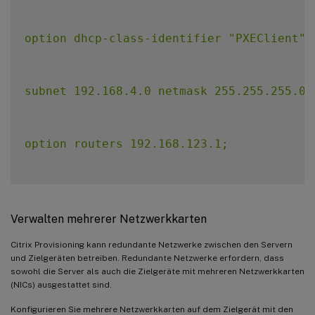
option dhcp-class-identifier "PXEClient";

subnet 192.168.4.0 netmask 255.255.255.0 {
option routers 192.168.123.1;

range 192.168.4.100 192.168.4.120;

Verwalten mehrerer Netzwerkkarten
Citrix Provisioning kann redundante Netzwerke zwischen den Servern
}
`
und Zielgeräten betreiben. Redundante Netzwerke erfordern, dass
sowohl die Server als auch die Zielgeräte mit mehreren Netzwerkkarten
(NICs) ausgestattet sind.
Konfigurieren Sie mehrere Netzwerkkarten auf dem Zielgerät mit den