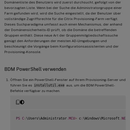
Domänenliste des Benutzers wird zuerst durchsucht, gefolgt von der
bevorzugten Liste. Wenn bei der Suche die Administratorgruppe einer
Farm gefunden wird, wird die Suche eingestellt, da der Benutzer über
vollständige Zugriffsrechte für die Citrix Provisioning-Farm verfügt.
Dieses Suchparadigma umfasst auch einen Mechanismus, der anhand
der Domänensicherheits-ID prüft, ob die Domäne die betreffenden
Gruppen enthält. Diese neue Art der Gruppenmitgliedschaftssuche
genügt den Anforderungen der meisten AD-Umgebungen und
beschleunigt die Vorgänge beim Konfigurationsassistenten und der
Provisioning-Konsole.
BDM PowerShell verwenden
Öffnen Sie ein PowerShell-Fenster auf Ihrem Provisioning-Server und
führen Sie es
installutil.exe
aus, um die BDM PowerShell-
Befehle verfügbar zu machen.
PS
C
:
\Users\Administrator
.
MCU
>
 c
:
\Windows\Microsoft
.
NET
\