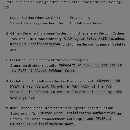
Erstellen eines selbstsignierten Zertifikats für die Citrix Provisioning-
API:
Laden Sie das Windows SDK für Ihr Provisioning-
Serverbetriebssystem herunter und installieren Sie es.
Öffnen Sie eine Eingabeaufforderung und navigieren Sie zum Ordner
“bin” des SDK. Standardmäßig:
C:\Program Files (x86)\Windows
Kits\SDK_Version\bin\x64>
und führen Sie die folgenden Befehle
aus.
Erstellen Sie ein Zertifikat zur Verwendung als
Stammzertifizierungsstelle:
makecert -n "CN= PVSRoot CA" -r
-sv PVSRoot CA.pvk PVSRoot CA.cer
.
Erstellen und installieren Sie das Dienstzertifikat:
makecert -sk
PVSAP I -iv PVSRoot CA.pvk -n "CN= FQDN of the PVS
Server" -ic PVSRoot CA.cer -sr localmachine -ss my -sky
exchange -pe
.
Installieren Sie das Stammzertifizierungsstellenzertifikat am
Speicherort für
Trusted Root Certification Authorities
auf
Server- und Konsolenmaschinen:
cert mgr -add "PVSRoot
CA.cer" -s -r localMachine Root
.