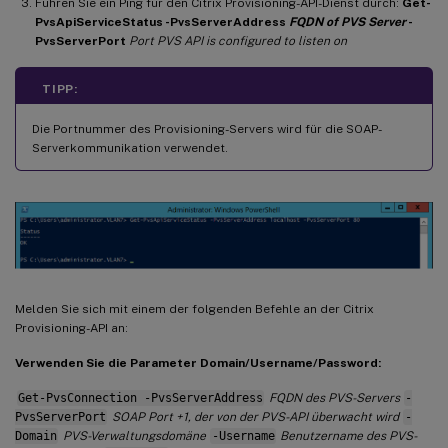
Führen Sie ein Ping für den Citrix Provisioning-API-Dienst durch:
Get-
PvsApiServiceStatus -PvsServerAddress
FQDN of PVS Server
-
PvsServerPort
Port PVS API is configured to listen on
TIPP:
Die Portnummer des Provisioning-Servers wird für die SOAP-
Serverkommunikation verwendet.
Melden Sie sich mit einem der folgenden Befehle an der Citrix
Provisioning-API an:
Verwenden Sie die Parameter Domain/Username/Password:
Get-PvsConnection -PvsServerAddress
FQDN des PVS-Servers
-
PvsServerPort
SOAP Port +1, der von der PVS-API überwacht wird
-
Domain
PVS-Verwaltungsdomäne
-Username
Benutzername des PVS-