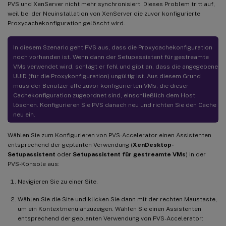
PVS und XenServer nicht mehr synchronisiert. Dieses Problem tritt auf,
weil bei der Neuinstallation von XenServer die zuvor konfigurierte
Proxycachekonfiguration gelöscht wird.
In diesem Szenario geht PVS aus, dass die Proxycachekonfiguration
noch vorhanden ist. Wenn dann der Setupassistent für gestreamte
VMs verwendet wird, schlägt er fehl und gibt an, dass die angegebene
UUID (für die Proxykonfiguration) ungültig ist. Aus diesem Grund
muss der Benutzer alle zuvor konfigurierten VMs, die dieser
Cachekonfiguration zugeordnet sind, einschließlich dem Host
löschen. Konfigurieren Sie PVS danach neu und richten Sie den Cache
neu ein.
Wählen Sie zum Konfigurieren von PVS-Accelerator einen Assistenten
entsprechend der geplanten Verwendung (
XenDesktop-
Setupassistent
oder
Setupassistent für gestreamte VMs
) in der
PVS-Konsole aus:
Navigieren Sie zu einer Site.
Wählen Sie die Site und klicken Sie dann mit der rechten Maustaste,
um ein Kontextmenü anzuzeigen. Wählen Sie einen Assistenten
entsprechend der geplanten Verwendung von PVS-Accelerator: