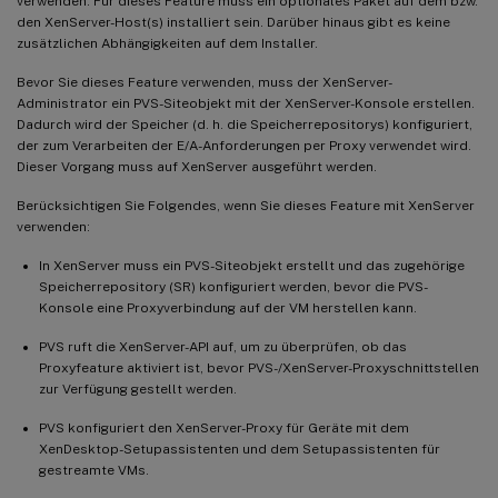
verwenden. Für dieses Feature muss ein optionales Paket auf dem bzw.
den XenServer-Host(s) installiert sein. Darüber hinaus gibt es keine
zusätzlichen Abhängigkeiten auf dem Installer.
Bevor Sie dieses Feature verwenden, muss der XenServer-
Administrator ein PVS-Siteobjekt mit der XenServer-Konsole erstellen.
Dadurch wird der Speicher (d. h. die Speicherrepositorys) konfiguriert,
der zum Verarbeiten der E/A-Anforderungen per Proxy verwendet wird.
Dieser Vorgang muss auf XenServer ausgeführt werden.
Berücksichtigen Sie Folgendes, wenn Sie dieses Feature mit XenServer
verwenden:
In XenServer muss ein PVS-Siteobjekt erstellt und das zugehörige
Speicherrepository (SR) konfiguriert werden, bevor die PVS-
Konsole eine Proxyverbindung auf der VM herstellen kann.
PVS ruft die XenServer-API auf, um zu überprüfen, ob das
Proxyfeature aktiviert ist, bevor PVS-/XenServer-Proxyschnittstellen
zur Verfügung gestellt werden.
PVS konfiguriert den XenServer-Proxy für Geräte mit dem
XenDesktop-Setupassistenten und dem Setupassistenten für
gestreamte VMs.