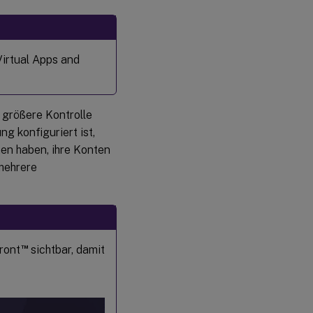
Virtual Apps and
größere Kontrolle
g konfiguriert ist,
en haben, ihre Konten
mehrere
™
ront
sichtbar, damit