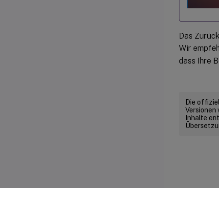
Das Zurück
Wir empfeh
dass Ihre B
Die offizi
Versionen 
Inhalte en
Übersetzun