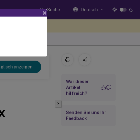
Suche
Deutsch
×
n Sie hier Feedback
glisch anzeigen
War dieser
Artikel
hilfreich?
>
x
Senden Sie uns Ihr
Feedback