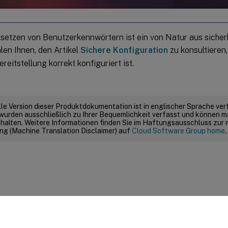
setzen von Benutzerkennwörtern ist ein von Natur aus sicherh
len Ihnen, den Artikel
Sichere Konfiguration
zu konsultieren,
ereitstellung korrekt konfiguriert ist.
elle Version dieser Produktdokumentation ist in englischer Sprache ver
wurden ausschließlich zu Ihrer Bequemlichkeit verfasst und können m
thalten. Weitere Informationen finden Sie im Haftungsausschluss zur
g (Machine Translation Disclaimer) auf
Cloud Software Group home
.