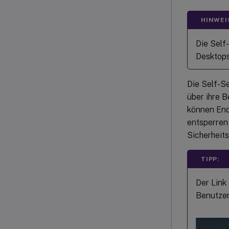
HINWEI
Die Self
Desktop
Die Self-S
über ihre 
können End
entsperren
Sicherheit
TIPP:
Der Link
Benutzer