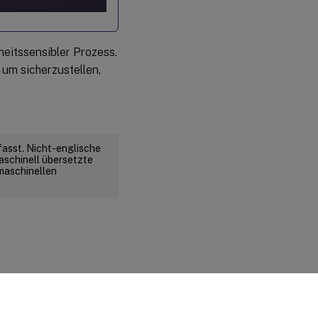
eitssensibler Prozess.
 um sicherzustellen,
fasst. Nicht-englische
aschinell übersetzte
 maschinellen