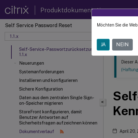
Produktdokumentation
Self Service Password Reset
Möchten Sie die Web
Dieser Inhalt
1.1.x
Self-S
JA
NEIN
Self-Service-Passwortzurücksetzung
1.1.x
Dieser A
Neuerungen
(Haftun
Systemanforderungen
Installieren und konfigurieren
Sichere Konfiguration
Self
Daten aus dem zentralen Single Sign-
<
on-Speicher migrieren
Kenn
StoreFront
konfigurieren, damit
Benutzer Antworten auf
Sicherheitsfragen aufzeichnen können
April 20,
Dokumentverlauf