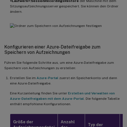
<Laufwerk>:SessionRecordingsRestore
der Maschine mit dem
Sitzungsaufzeichnungsserver gespeichert. Sie können den Ordner
ändern.
Konfigurieren einer Azure-Dateifreigabe zum
Speichern von Aufzeichnungen
Führen Sie folgende Schritte aus, um eine Azure-Dateifreigabe zum
Speichern von Aufzeichnungen zu erstellen:
Erstellen Sie im
Azure-Portal
zuerst ein Speicherkonto und dann
eine Azure-Dateifreigabe.
Eine Kurzanleitung finden Sie unter
Erstellen und Verwalten von
Azure-Dateifreigaben mit dem Azure-Portal
. Die folgende Tabelle
enthält empfohlene Konfigurationen.
K
Größe der
Anzahl
Typ der
d