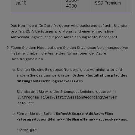
2500–
ca. 10
SSD Premium
1
4000
Das Kontingent für Dateifreigaben wird basierend auf acht Stunden
pro Tag, 23 Arbeitstagen pro Monat und einer einmonatigen
Aufbewahrungsdauer für jede Aufzeichnungsdatei berechnet.
Fügen Sie dem Host, auf dem Sie den Sitzungsaufzeichnungsserver
installiert haben, die Anmeldeinformationen der Azure-
Dateifreigabe hinzu.
Starten Sie eine Eingabeaufforderung als Administrator und
ändern Sie das Laufwerk in den Ordner
<Installationspfad des
Sitzungsaufzeichnungsservers>\Bin
.
Standardmäßig wird der Sitzungsaufzeichnungsserver in
C:\Program Files\Citrix\SessionRecording\Server
installiert.
Führen Sie den Befehl
SsRecUtils.exe -AddAzureFiles
<storageAccountName> <fileShareName> <accesskey>
aus.
Hierbei gilt: