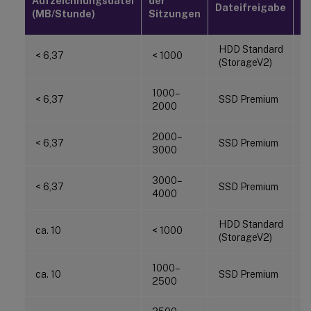
Aufzeichnungsdatei
der
Dateifreigabe
D
(MB/Stunde)
Sitzungen
(T
HDD Standard
< 6,37
< 1000
2
(StorageV2)
1000–
< 6,37
SSD Premium
3
2000
2000–
< 6,37
SSD Premium
5
3000
3000–
< 6,37
SSD Premium
6
4000
HDD Standard
ca. 10
< 1000
3
(StorageV2)
1000–
ca. 10
SSD Premium
6
2500