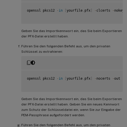
openssl pkcs12 
-
in
[
yourfile
.
pfx
]
-
clcerts 
-
nokeys
Geben Sie das Importkennwort ein, das Sie beim Exportieren
der PFX-Datei erstellt haben.
Führen Sie den folgenden Befehl aus, um den privaten
Schlüssel zu extrahieren:
openssl pkcs12 
-
in
[
yourfile
.
pfx
]
-
nocerts 
-
out 
[
n
Geben Sie das Importkennwort ein, das Sie beim Exportieren
der PFX-Datei erstellt haben. Geben Sie ein neues Kennwort
zum Schutz der Schlüsseldatei ein, wenn Sie zur Eingabe der
PEM-Passphrase aufgefordert werden.
Führen Sie den folgenden Befehl aus, um den privaten