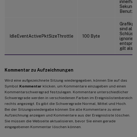
innerhal
Sekunde
Benutzer
Grafikpak
sind als 
Schlüsse
IdleEventActivePktSizeThrottle
100 Byte
ignoriert
entspre
gilt als 
Kommentar zu Aufzeichnungen
Wird eine aufgezeichnete Sitzung wiedergegeben, können Sie auf das
Symbol
Kommentar
klicken, um Kommentare einzugeben und einen
Kommentarschweregrad festzulegen. Kommentare unterschiedlicher
Schweregrade werden in verschiedenen Farben im Ereignislistenbereich
rechts angezeigt. Es gibt die Schweregrade Normal, Mittel und Hoch.
Bei der Sitzungswiedergabe können Sie alle Kommentare zu einer
Aufzeichnung anzeigen und Kommentare aus der Ereignisliste löschen.
Sie müssen die Webseite aktualisieren, bevor Sie einen gerade
eingegebenen Kommentar löschen können.