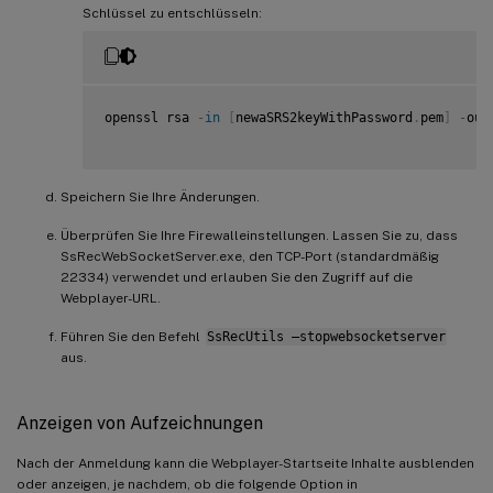
Schlüssel zu entschlüsseln:
openssl rsa 
-
in
[
newaSRS2keyWithPassword
.
pem
]
-
out
Speichern Sie Ihre Änderungen.
Überprüfen Sie Ihre Firewalleinstellungen. Lassen Sie zu, dass
SsRecWebSocketServer.exe, den TCP-Port (standardmäßig
22334) verwendet und erlauben Sie den Zugriff auf die
Webplayer-URL.
Führen Sie den Befehl
SsRecUtils –stopwebsocketserver
aus.
Anzeigen von Aufzeichnungen
Nach der Anmeldung kann die Webplayer-Startseite Inhalte ausblenden
oder anzeigen, je nachdem, ob die folgende Option in