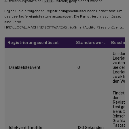
Aufzeichnungsdateien (
.icl
-Dateien) gespeichert werden.
Legen Sie die folgenden Registrierungsschlüssel nach Bedarf fest, um
das Leerlaufereignisfeature anzupassen. Die Registrierungsschlüssel
sind unter
HKEY_LOCAL_MACHINE\SOFTWARE\Citrix\SmartAuditor\SessionEvents.
Registrierungsschlüssel
Standardwert
Beschre
Um das
Leerlauf
zu deakt
DisableIdleEvent
0
Sie den 
Leerlauf
zu aktivi
den Wer
Findet l
den
Registri
festgele
Benutzer
(einschli
Grafikä
Tastatur
IdleEventThrottle
120 Sekunden