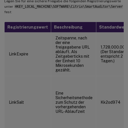
Legen Sie für eine sichere Freigabe die folgenden Registrierungswerte
unter
HKEY_LOCAL_MACHINE\SOFTWARE\Citrix\SmartAuditor\Server
fest:
Registrierungswert
Beschreibung
Standardwert
Zeitspanne, nach
der eine
freigegebene URL
1.728.000.000
abläuft. Als
(Der Standard
LinkExpire
Zeitgeberticks mit
entspricht 2
der Einheit 10
Tagen.)
Mikrosekunden
gezählt.
Eine
Sicherheitsmethode
LinkSalt
zum Schutz der
Kk2od974
vorhergehenden
URL-Ablaufzeit