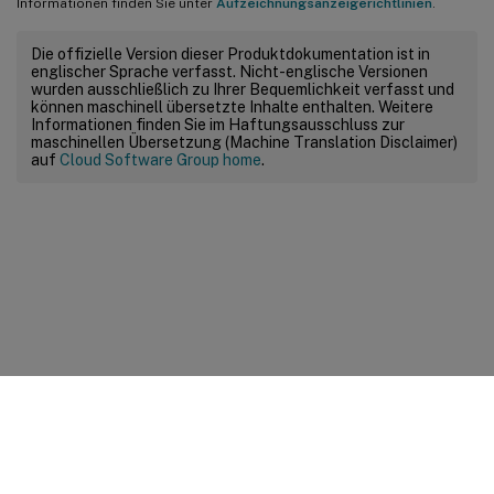
Informationen finden Sie unter
Aufzeichnungsanzeigerichtlinien
.
Die offizielle Version dieser Produktdokumentation ist in
englischer Sprache verfasst. Nicht-englische Versionen
wurden ausschließlich zu Ihrer Bequemlichkeit verfasst und
können maschinell übersetzte Inhalte enthalten. Weitere
Informationen finden Sie im Haftungsausschluss zur
maschinellen Übersetzung (Machine Translation Disclaimer)
auf
Cloud Software Group home
.