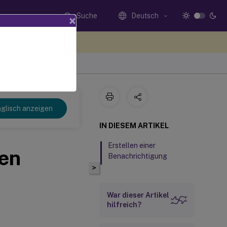
Suche
Deutsch
×
n Sie hier Feedback
glisch anzeigen
IN DIESEM ARTIKEL
Erstellen einer
en
Benachrichtigung
>
War dieser Artikel
hilfreich?