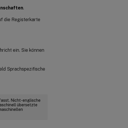
enschaften
.
f die Registerkarte
richt ein. Sie können
eld Sprachspezifische
fasst. Nicht-englische
aschinell übersetzte
 maschinellen