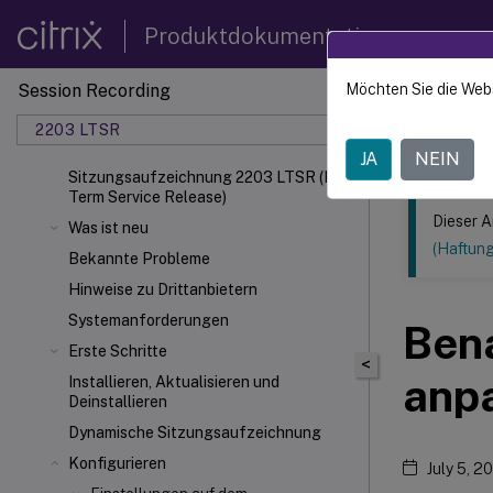
Produktdokumentation
Session Recording
Möchten Sie die Web
Dieser Inhalt
2203 LTSR
Sitzun
JA
NEIN
Sitzungsaufzeichnung 2203 LTSR (Long
Term Service Release)
Dieser A
Was ist neu
(Haftun
Bekannte Probleme
Hinweise zu Drittanbietern
Systemanforderungen
Ben
Erste Schritte
<
anp
Installieren, Aktualisieren und
Deinstallieren
Dynamische Sitzungsaufzeichnung
Konfigurieren
July 5, 2