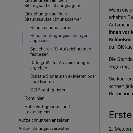
Einstellungen auf dem
Sitzungsaufzeichnungsagent
Wenn die a
Einstellungen auf dem
erhalten B
Sitzungsaufzeichnungsserver
Aufzeichnu
Benutzer autorisieren
Ihnen vor
Benachrichtigungsmeldungen
Schließen
anpassen
auf
OK
klic
Speicherort für Aufzeichnungen
festlegen
Die Standa
Dateigröße für Aufzeichnungen
angezeigt.
angeben
Digitale Signaturen aktivieren oder
Sie können
deaktivieren
können jed
CEIP konfigurieren
Benachrich
Richtlinien
Hohe Verfügbarkeit und
Erste
Lastausgleich
Aufzeichnungen anzeigen
Melden S
Aufzeichnungen verwalten