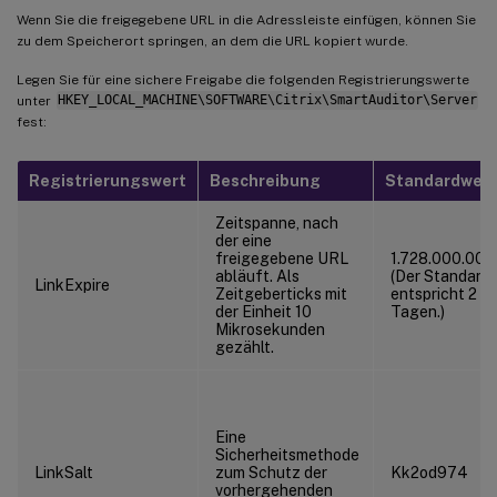
Wenn Sie die freigegebene URL in die Adressleiste einfügen, können Sie
zu dem Speicherort springen, an dem die URL kopiert wurde.
Legen Sie für eine sichere Freigabe die folgenden Registrierungswerte
unter
HKEY_LOCAL_MACHINE\SOFTWARE\Citrix\SmartAuditor\Server
fest:
Registrierungswert
Beschreibung
Standardwert
Zeitspanne, nach
der eine
freigegebene URL
1.728.000.000
abläuft. Als
(Der Standard
LinkExpire
Zeitgeberticks mit
entspricht 2
der Einheit 10
Tagen.)
Mikrosekunden
gezählt.
Eine
Sicherheitsmethode
LinkSalt
zum Schutz der
Kk2od974
vorhergehenden