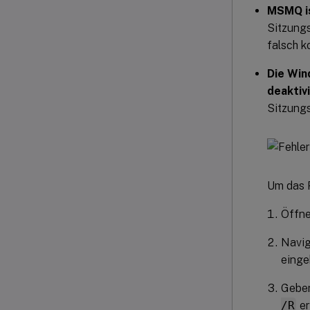
MSMQ is
Sitzung
falsch k
Die Win
deaktiv
Sitzung
Um das P
Öffne
Navig
einge
Gebe
/R
er