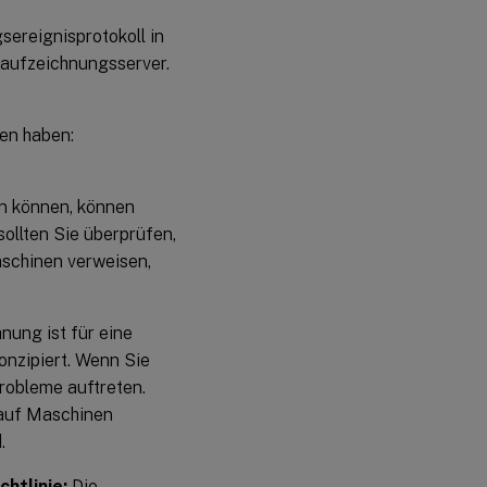
ereignisprotokoll in
aufzeichnungsserver.
en haben:
n können, können
llten Sie überprüfen,
aschinen verweisen,
nung ist für eine
nzipiert. Wenn Sie
robleme auftreten.
 auf Maschinen
.
chtlinie:
Die