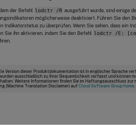
dem der Befehl
lodctr /R
ausgeführt wurde, sind einige de
ungsindikatoren möglicherweise deaktiviert. Führen Sie den B
n Indikatorstatus zu überprüfen. Wenn Sie sehen, dass ein Indik
n Sie ihn aktivieren, indem Sie den Befehl
lodctr /E: [c
hren.
elle Version dieser Produktdokumentation ist in englischer Sprache ver
wurden ausschließlich zu Ihrer Bequemlichkeit verfasst und können m
thalten. Weitere Informationen finden Sie im Haftungsausschluss zur
g (Machine Translation Disclaimer) auf
Cloud Software Group home
.