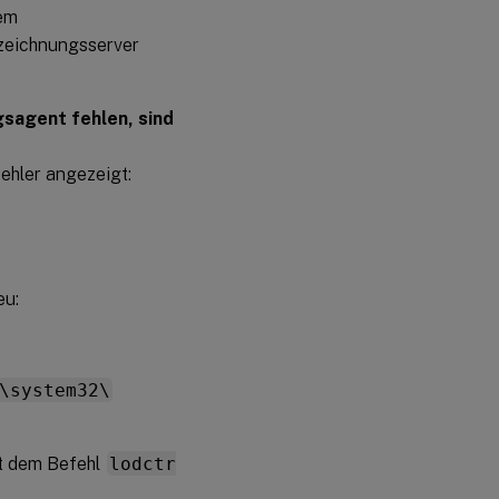
em
zeichnungsserver
sagent fehlen, sind
ehler angezeigt:
eu:
\system32\
it dem Befehl
lodctr