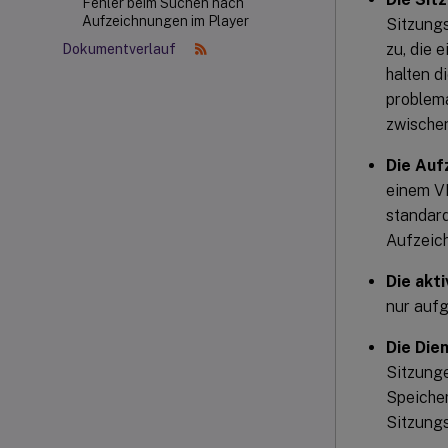
Fehler beim Suchen nach
Aufzeichnungen im Player
Sitzungs
zu, die 
Dokumentverlauf
halten d
problem
zwischen
Die Aufz
einem VD
standard
Aufzeich
Die akt
nur aufg
Die Die
Sitzung
Speiche
Sitzung