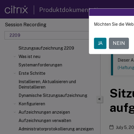
Produktdokumentation
Session Recording
Möchten Sie die Web
Dieser Inhalt
2209
Sitzun
JA
NEIN
Sitzungsaufzeichnung 2209
Was ist neu
Dieser A
Systemanforderungen
(Haftun
Erste Schritte
Installieren, Aktualisieren und
Deinstallieren
Sitz
Dynamische Sitzungsaufzeichnung
<
auf
Konfigurieren
Aufzeichnungen anzeigen
Aufzeichnungen verwalten
July 5, 2
Administratorprotokollierung anzeigen