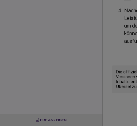
Nach
Leist
um de
könne
ausfü
Die offizi
Versionen 
Inhalte en
Übersetzun
PDF ANZEIGEN