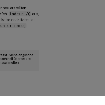
r neu erstellten
efehl
lodctr /Q
aus,
ator deaktiviert ist,
ounter name]
fasst. Nicht-englische
aschinell übersetzte
 maschinellen