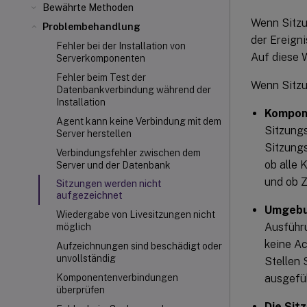
Bewährte Methoden
Wenn Sitzu
Problembehandlung
der Ereign
Fehler bei der Installation von
Auf diese 
Serverkomponenten
Fehler beim Test der
Wenn Sitzu
Datenbankverbindung während der
Installation
Kompone
Agent kann keine Verbindung mit dem
Sitzung
Server herstellen
Sitzungs
Verbindungsfehler zwischen dem
ob alle 
Server und der Datenbank
und ob Ze
Sitzungen werden nicht
aufgezeichnet
Umgebu
Wiedergabe von Livesitzungen nicht
Ausführ
möglich
keine A
Aufzeichnungen sind beschädigt oder
unvollständig
Stellen 
ausgefüh
Komponentenverbindungen
überprüfen
Die Sitz