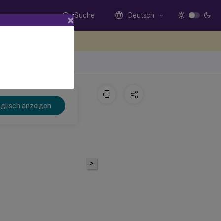
Suche
Deutsch
×
n Sie hier Feedback
glisch anzeigen
>