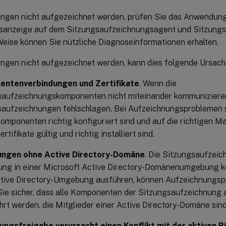
ngen nicht aufgezeichnet werden, prüfen Sie das Anwendungs
isanzeige auf dem Sitzungsaufzeichnungsagent und Sitzungs
Weise können Sie nützliche Diagnoseinformationen erhalten.
ngen nicht aufgezeichnet werden, kann dies folgende Ursach
ntenverbindungen und Zertifikate
. Wenn die
saufzeichnungskomponenten nicht miteinander kommuniziere
aufzeichnungen fehlschlagen. Bei Aufzeichnungsproblemen so
Komponenten richtig konfiguriert sind und auf die richtigen M
rtifikate gültig und richtig installiert sind.
ngen ohne Active Directory-Domäne
. Die Sitzungsaufzeich
ung in einer Microsoft Active Directory-Domänenumgebung ko
ctive Directory-Umgebung ausführen, können Aufzeichnungsp
Sie sicher, dass alle Komponenten der Sitzungsaufzeichnung
rt werden, die Mitglieder einer Active Directory-Domäne sind
ungsfreigabe verursacht einen Konflikt mit der aktiven Ri