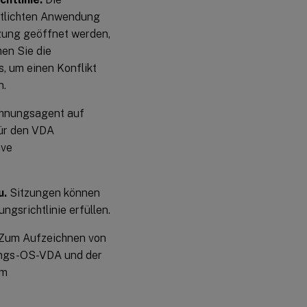
entlichten Anwendung
tzung geöffnet werden,
hen Sie die
 um einen Konflikt
n.
hnungsagent auf
für den VDA
ive
u.
Sitzungen können
gsrichtlinie erfüllen.
Zum Aufzeichnen von
ungs-OS-VDA und der
em