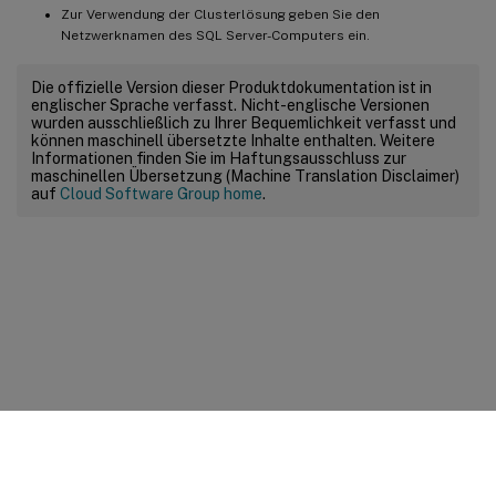
Zur Verwendung der Clusterlösung geben Sie den
Netzwerknamen des SQL Server-Computers ein.
Die offizielle Version dieser Produktdokumentation ist in
englischer Sprache verfasst. Nicht-englische Versionen
wurden ausschließlich zu Ihrer Bequemlichkeit verfasst und
können maschinell übersetzte Inhalte enthalten. Weitere
Informationen finden Sie im Haftungsausschluss zur
maschinellen Übersetzung (Machine Translation Disclaimer)
auf
Cloud Software Group home
.