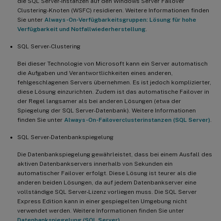
die SQL Server-Instanzen auf den Windows Server Failover
Clustering-Knoten (WSFC) residieren. Weitere Informationen finden
Sie unter
Always-On-Verfügbarkeitsgruppen: Lösung für hohe
Verfügbarkeit und Notfallwiederherstellung
.
SQL Server-Clustering
Bei dieser Technologie von Microsoft kann ein Server automatisch
die Aufgaben und Verantwortlichkeiten eines anderen,
fehlgeschlagenen Servers übernehmen. Es ist jedoch komplizierter,
diese Lösung einzurichten. Zudem ist das automatische Failover in
der Regel langsamer als bei anderen Lösungen (etwa der
Spiegelung der SQL Server-Datenbank). Weitere Informationen
finden Sie unter
Always-On-Failoverclusterinstanzen (SQL Server)
.
SQL Server-Datenbankspiegelung
Die Datenbankspiegelung gewährleistet, dass bei einem Ausfall des
aktiven Datenbankservers innerhalb von Sekunden ein
automatischer Failover erfolgt. Diese Lösung ist teurer als die
anderen beiden Lösungen, da auf jedem Datenbankserver eine
vollständige SQL Server-Lizenz vorliegen muss. Die SQL Server
Express Edition kann in einer gespiegelten Umgebung nicht
verwendet werden. Weitere Informationen finden Sie unter
Datenbankspiegelung (SQL Server)
.