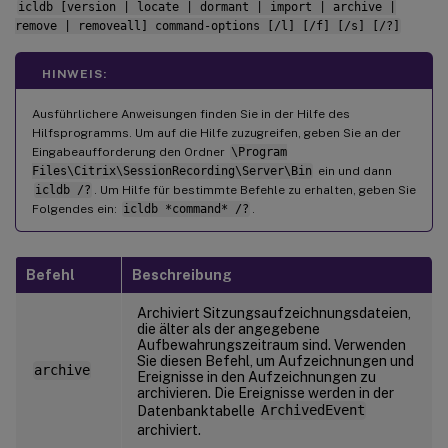
icldb [version | locate | dormant | import | archive |
remove | removeall] command-options [/l] [/f] [/s] [/?]
HINWEIS:
Ausführlichere Anweisungen finden Sie in der Hilfe des
Hilfsprogramms. Um auf die Hilfe zuzugreifen, geben Sie an der
Eingabeaufforderung den Ordner
\Program
Files\Citrix\SessionRecording\Server\Bin
ein und dann
icldb /?
. Um Hilfe für bestimmte Befehle zu erhalten, geben Sie
Folgendes ein:
icldb *command* /?
.
Befehl
Beschreibung
Archiviert Sitzungsaufzeichnungsdateien,
die älter als der angegebene
Aufbewahrungszeitraum sind. Verwenden
Sie diesen Befehl, um Aufzeichnungen und
archive
Ereignisse in den Aufzeichnungen zu
archivieren. Die Ereignisse werden in der
Datenbanktabelle
ArchivedEvent
archiviert.