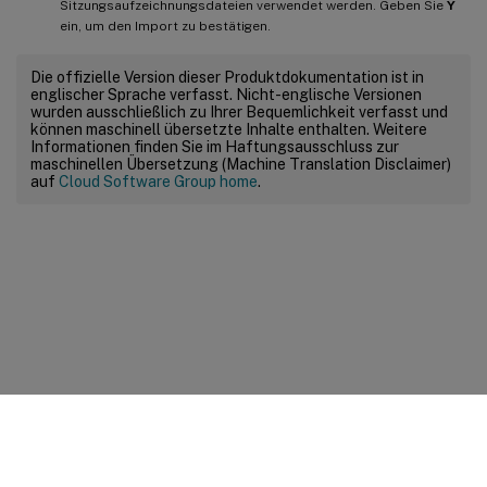
Sitzungsaufzeichnungsdateien verwendet werden. Geben Sie
Y
ein, um den Import zu bestätigen.
Die offizielle Version dieser Produktdokumentation ist in
englischer Sprache verfasst. Nicht-englische Versionen
wurden ausschließlich zu Ihrer Bequemlichkeit verfasst und
können maschinell übersetzte Inhalte enthalten. Weitere
Informationen finden Sie im Haftungsausschluss zur
maschinellen Übersetzung (Machine Translation Disclaimer)
auf
Cloud Software Group home
.