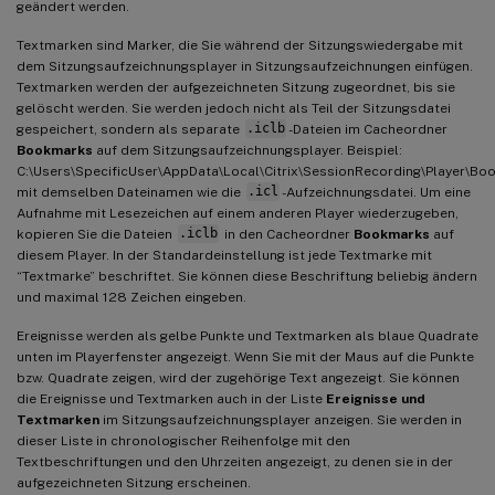
geändert werden.
Textmarken sind Marker, die Sie während der Sitzungswiedergabe mit
dem Sitzungsaufzeichnungsplayer in Sitzungsaufzeichnungen einfügen.
Textmarken werden der aufgezeichneten Sitzung zugeordnet, bis sie
gelöscht werden. Sie werden jedoch nicht als Teil der Sitzungsdatei
gespeichert, sondern als separate
.iclb
-Dateien im Cacheordner
Bookmarks
auf dem Sitzungsaufzeichnungsplayer. Beispiel:
C:\Users\SpecificUser\AppData\Local\Citrix\SessionRecording\Player\Bo
mit demselben Dateinamen wie die
.icl
-Aufzeichnungsdatei. Um eine
Aufnahme mit Lesezeichen auf einem anderen Player wiederzugeben,
kopieren Sie die Dateien
.iclb
in den Cacheordner
Bookmarks
auf
diesem Player. In der Standardeinstellung ist jede Textmarke mit
“Textmarke” beschriftet. Sie können diese Beschriftung beliebig ändern
und maximal 128 Zeichen eingeben.
Ereignisse werden als gelbe Punkte und Textmarken als blaue Quadrate
unten im Playerfenster angezeigt. Wenn Sie mit der Maus auf die Punkte
bzw. Quadrate zeigen, wird der zugehörige Text angezeigt. Sie können
die Ereignisse und Textmarken auch in der Liste
Ereignisse und
Textmarken
im Sitzungsaufzeichnungsplayer anzeigen. Sie werden in
dieser Liste in chronologischer Reihenfolge mit den
Textbeschriftungen und den Uhrzeiten angezeigt, zu denen sie in der
aufgezeichneten Sitzung erscheinen.