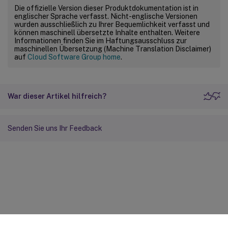
Die offizielle Version dieser Produktdokumentation ist in
englischer Sprache verfasst. Nicht-englische Versionen
wurden ausschließlich zu Ihrer Bequemlichkeit verfasst und
können maschinell übersetzte Inhalte enthalten. Weitere
Informationen finden Sie im Haftungsausschluss zur
maschinellen Übersetzung (Machine Translation Disclaimer)
auf
Cloud Software Group home
.
War dieser Artikel hilfreich?
Senden Sie uns Ihr Feedback