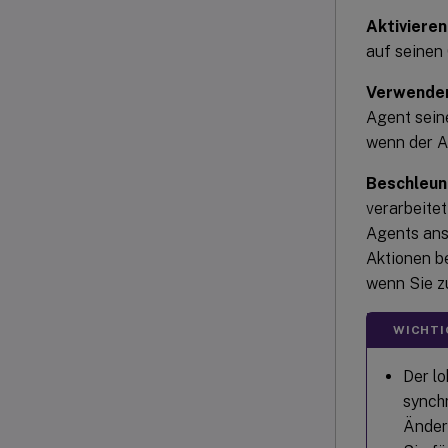
Aktivieren
auf seinen
Verwenden
Agent sein
wenn der A
Beschleun
verarbeite
Agents anst
Aktionen be
wenn Sie z
WICHTI
Der l
synchr
Änder