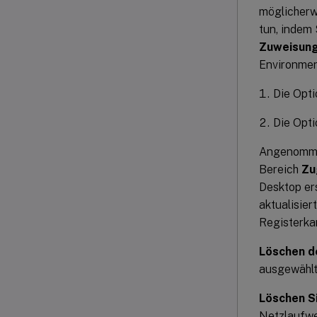
möglicherw
tun, indem 
Zuweisung
Environmen
Die Opti
Die Opti
Angenomme
Bereich
Zu
Desktop er
aktualisier
Registerka
Löschen d
ausgewählte
Löschen S
Netzlaufwer