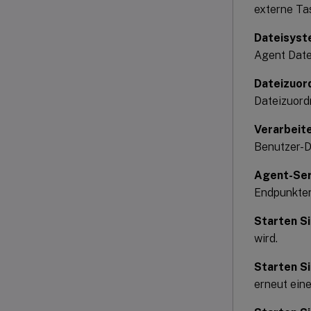
externe Ta
Dateisyst
Agent Date
Dateizuor
Dateizuord
Verarbeit
Benutzer-
Agent-Ser
Endpunkten
Starten S
wird.
Starten S
erneut eine