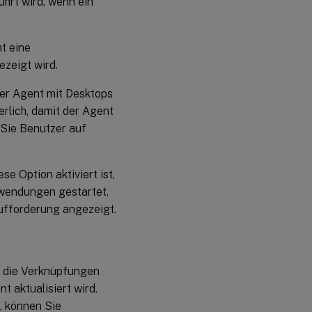
ührt wird, wenn ein
nt eine
zeigt wird.
 der Agent mit Desktops
erlich, damit der Agent
 Sie Benutzer auf
se Option aktiviert ist,
nwendungen gestartet.
ufforderung angezeigt.
t die Verknüpfungen
 aktualisiert wird.
, können Sie