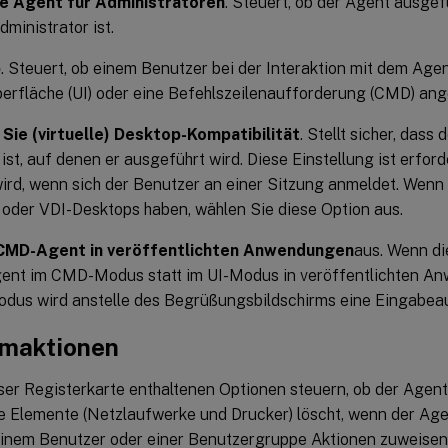
ie Agent für Administratoren
. Steuert, ob der Agent ausgef
ministrator ist.
p
. Steuert, ob einem Benutzer bei der Interaktion mit dem Age
erfläche (UI) oder eine Befehlszeilenaufforderung (CMD) ange
 Sie (virtuelle) Desktop-Kompatibilität
. Stellt sicher, dass
ist, auf denen er ausgeführt wird. Diese Einstellung ist erford
wird, wenn sich der Benutzer an einer Sitzung anmeldet. Wenn
 oder VDI-Desktops haben, wählen Sie diese Option aus.
 CMD-Agent in veröffentlichten Anwendungen
aus. Wenn die
gent im CMD-Modus statt im UI-Modus in veröffentlichten A
us wird anstelle des Begrüßungsbildschirms eine Eingabea
maktionen
eser Registerkarte enthaltenen Optionen steuern, ob der Agen
 Elemente (Netzlaufwerke und Drucker) löscht, wenn der Agent
inem Benutzer oder einer Benutzergruppe Aktionen zuweisen