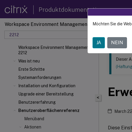
Produktdokumentation
Workspace Environment Management
Möchten Sie die Web
Dieser Inhalt
2212
Verwal
JA
NEIN
Workspace Environment Management
2212
Dieser A
Was ist neu
(Haftun
Erste Schritte
Systemanforderungen
Installation und Konfiguration
Erwe
Upgrade einer Bereitstellung
<
Benutzererfahrung
Benutzeroberflächenreferenz
March 22
Menüband
Aktionen
Diese Eins