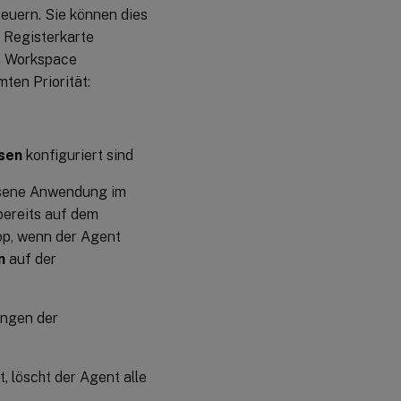
euern. Sie können dies
 Registerkarte
. Workspace
ten Priorität:
sen
konfiguriert sind
esene Anwendung im
bereits auf dem
top, wenn der Agent
n
auf der
ungen der
t, löscht der Agent alle