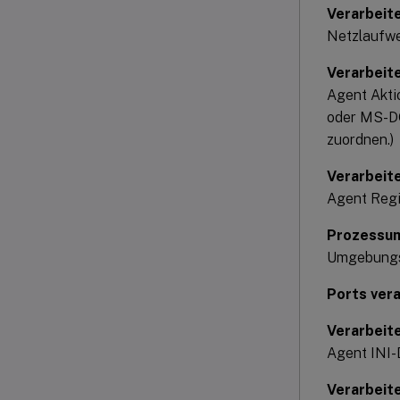
Verarbeit
Netzlaufwe
Verarbeite
Agent Akti
oder MS-DO
zuordnen.)
Verarbeit
Agent Regi
Prozessu
Umgebungsv
Ports ver
Verarbeite
Agent INI-
Verarbeit