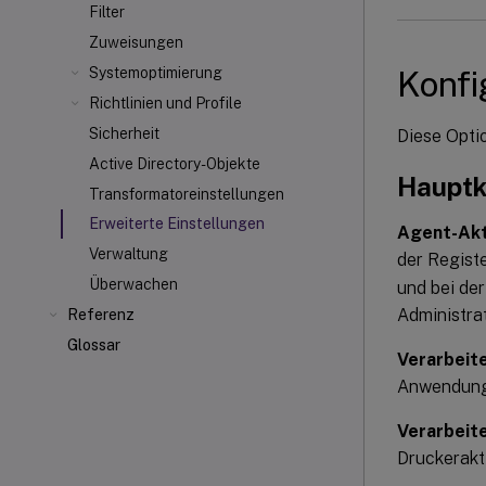
Filter
Zuweisungen
Konfi
Systemoptimierung
Richtlinien und Profile
Sicherheit
Diese Opti
Active Directory-Objekte
Hauptk
Transformatoreinstellungen
Erweiterte Einstellungen
Agent-Akt
Verwaltung
der Regist
Überwachen
und bei de
Administrat
Referenz
Glossar
Verarbeit
Anwendung
Verarbeit
Druckerakt