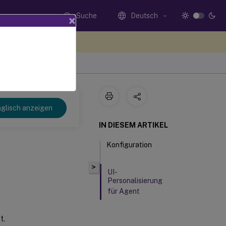
Suche
Deutsch
×
n Sie hier Feedback
 2212
glisch anzeigen
IN DIESEM ARTIKEL
Konfiguration
>
UI-
Personalisierung
für Agent
t.