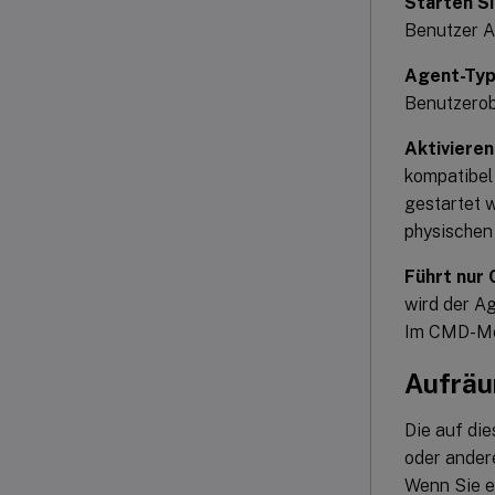
Starten S
Benutzer Ad
Agent-Ty
Benutzerob
Aktivieren
kompatibel 
gestartet 
physischen
Führt nur
wird der A
Im CMD-Mod
Aufräu
Die auf di
oder andere
Wenn Sie e