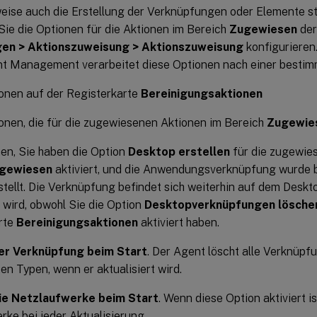
eise auch die Erstellung der Verknüpfungen oder Elemente st
Sie die Optionen für die Aktionen im Bereich
Zugewiesen
der
en > Aktionszuweisung > Aktionszuweisung
konfigurieren
t Management verarbeitet diese Optionen nach einer bestimm
onen auf der Registerkarte
Bereinigungsaktionen
onen, die für die zugewiesenen Aktionen im Bereich
Zugewie
n, Sie haben die Option
Desktop erstellen
für die zugewi
gewiesen
aktiviert, und die Anwendungsverknüpfung wurde 
stellt. Die Verknüpfung befindet sich weiterhin auf dem Desk
t wird, obwohl Sie die Option
Desktopverknüpfungen lösche
rte
Bereinigungsaktionen
aktiviert haben.
er Verknüpfung beim Start
. Der Agent löscht alle Verknüpf
n Typen, wenn er aktualisiert wird.
ie Netzlaufwerke beim Start
. Wenn diese Option aktiviert is
ke bei jeder Aktualisierung.