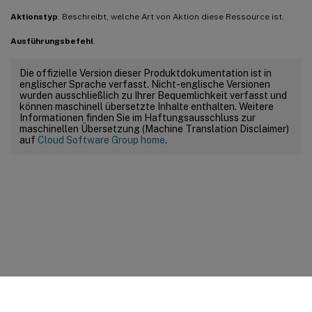
Aktionstyp
. Beschreibt, welche Art von Aktion diese Ressource ist.
Ausführungsbefehl
.
Die offizielle Version dieser Produktdokumentation ist in
englischer Sprache verfasst. Nicht-englische Versionen
wurden ausschließlich zu Ihrer Bequemlichkeit verfasst und
können maschinell übersetzte Inhalte enthalten. Weitere
Informationen finden Sie im Haftungsausschluss zur
maschinellen Übersetzung (Machine Translation Disclaimer)
auf
Cloud Software Group home
.