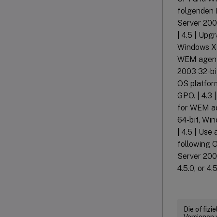
folgenden 
Server 2008
| 4.5 | Up
Windows XP 
WEM agent 
2003 32-bit
OS platform
GPO. | 4.3
for WEM ad
64-bit, Wi
| 4.5 | Use
following 
Server 200
4.5.0, or 4.
Die offizi
Versionen 