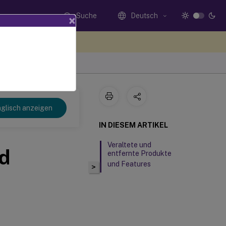
Suche
Deutsch
×
n Sie hier Feedback
t 2308
glisch anzeigen
IN DIESEM ARTIKEL
Veraltete und
nd
entfernte Produkte
und Features
>