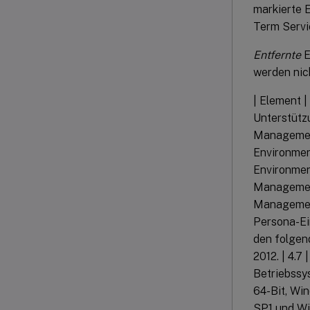
markierte 
Term Servi
Entfernte
E
werden nich
| Element 
Unterstütz
Management
Environmen
Environmen
Management
Management
Persona-Ein
den folgen
2012. | 4.
Betriebssy
64-Bit, Wi
SP1 und Wi