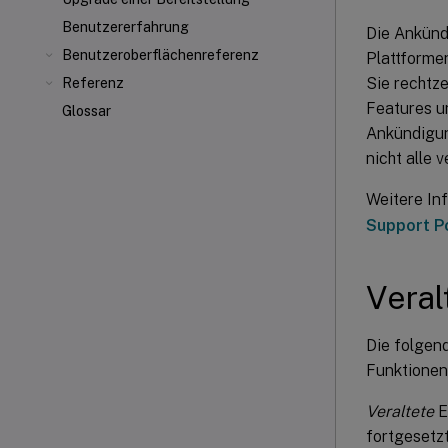
Benutzererfahrung
Die Ankünd
Benutzeroberflächenreferenz
Plattforme
Sie rechtz
Referenz
Features u
Glossar
Ankündigun
nicht alle 
Weitere In
Support P
Veral
Die folgen
Funktionen,
Veraltete
E
fortgesetzt