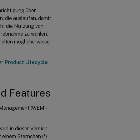
hrichtigung über
 die auslaufen, damit
cht die Nutzung von
riebnahme zu wählen.
halten möglicherweise
er
Product Lifecycle
nd Features
nt Management (WEM)-
ird in dieser Version
t einem Sternchen (*)