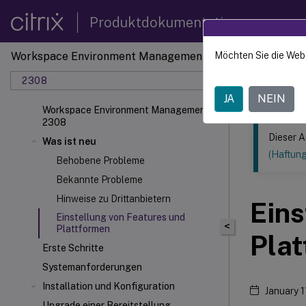
Produktdokumentation
Workspace Environment Management
Möchten Sie die Web
Dieser Inhalt
2308
Verwal
JA
NEIN
Workspace Environment Management
2308
Dieser A
Was ist neu
(Haftun
Behobene Probleme
Bekannte Probleme
Hinweise zu Drittanbietern
Eins
Einstellung von Features und
<
Plattformen
Pla
Erste Schritte
Systemanforderungen
Installation und Konfiguration
January 1
Upgrade einer Bereitstellung