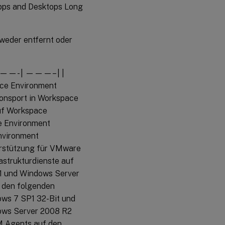
Apps and Desktops Long
eder entfernt oder
| ———- | ———– | |
ace Environment
onsport in Workspace
auf Workspace
e Environment
nvironment
erstützung für VMware
astrukturdienste auf
1 und Windows Server
f den folgenden
ows 7 SP1 32-Bit und
dows Server 2008 R2
EM Agents auf den