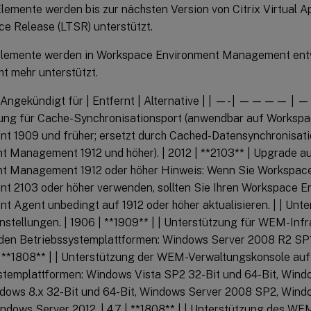
Elemente werden bis zur nächsten Version von Citrix Virtual 
ce Release (LTSR) unterstützt.
lemente werden in Workspace Environment Management entw
t mehr unterstützt.
| Angekündigt für | Entfernt | Alternative | | —- | ———— 
ung für Cache-Synchronisationsport (anwendbar auf Worksp
 1909 und früher; ersetzt durch Cached-Datensynchronisati
t Management 1912 und höher). | 2012 | **2103** | Upgrade 
t Management 1912 oder höher Hinweis: Wenn Sie Workspac
 2103 oder höher verwenden, sollten Sie Ihren Workspace E
 Agent unbedingt auf 1912 oder höher aktualisieren. | | Unt
stellungen. | 1906 | **1909** | | Unterstützung für WEM-Infr
den Betriebssystemplattformen: Windows Server 2008 R2 SP
7 | **1808** | | Unterstützung der WEM-Verwaltungskonsole au
stemplattformen: Windows Vista SP2 32-Bit und 64-Bit, Wind
ndows 8.x 32-Bit und 64-Bit, Windows Server 2008 SP2, Win
ndows Server 2012. | 4.7 | **1808** | | Unterstützung des W