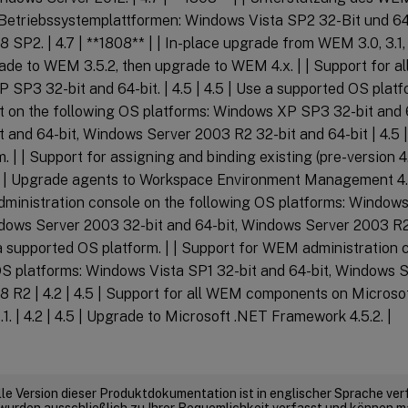
Betriebssystemplattformen: Windows Vista SP2 32-Bit und 6
 SP2. | 4.7 | **1808** | | In-place upgrade from WEM 3.0, 3.1, 
grade to WEM 3.5.2, then upgrade to WEM 4.x. | | Support for
SP3 32-bit and 64-bit. | 4.5 | 4.5 | Use a supported OS platfo
on the following OS platforms: Windows XP SP3 32-bit and 
 and 64-bit, Windows Server 2003 R2 32-bit and 64-bit | 4.5 |
. | | Support for assigning and binding existing (pre-version 4.
 | | Upgrade agents to Workspace Environment Management 4.3 
ministration console on the following OS platforms: Window
ndows Server 2003 32-bit and 64-bit, Windows Server 2003 R2 3
 a supported OS platform. | | Support for WEM administration 
OS platforms: Windows Vista SP1 32-bit and 64-bit, Windows
8 R2 | 4.2 | 4.5 | Support for all WEM components on Microso
5.1. | 4.2 | 4.5 | Upgrade to Microsoft .NET Framework 4.5.2. |
elle Version dieser Produktdokumentation ist in englischer Sprache ver
wurden ausschließlich zu Ihrer Bequemlichkeit verfasst und können m