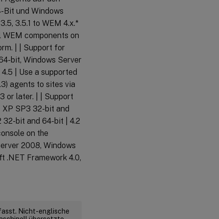
4-Bit und Windows
3.5, 3.5.1 to WEM 4.x.*
 all WEM components on
rm. | | Support for
64-bit, Windows Server
 4.5 | Use a supported
3) agents to sites via
or later. | | Support
s XP SP3 32-bit and
2-bit and 64-bit | 4.2
console on the
 Server 2008, Windows
ft .NET Framework 4.0,
fasst. Nicht-englische
aschinell übersetzte