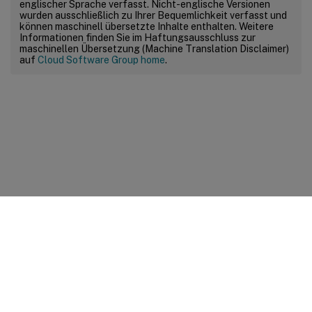
englischer Sprache verfasst. Nicht-englische Versionen
wurden ausschließlich zu Ihrer Bequemlichkeit verfasst und
können maschinell übersetzte Inhalte enthalten. Weitere
Informationen finden Sie im Haftungsausschluss zur
maschinellen Übersetzung (Machine Translation Disclaimer)
auf
Cloud Software Group home
.
Feedback zur Site
Ihre Datenschutzauswahl
Datenschutz und rechtliche
Bestimmungen
Cookie-Einstellungen
docs.cloud.com
© 1999-
2026
Cloud Software Group, Inc. All rights reserved.