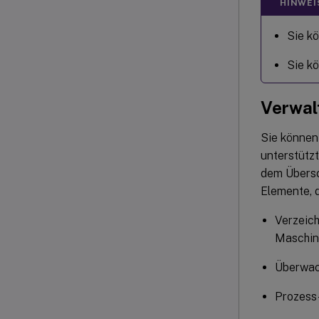
HINWEI
Sie k
Sie kö
Verwal
Sie können
unterstützt
dem Übersc
Elemente, d
Verzeic
Maschin
Überwach
Prozes