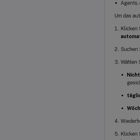
Agents, 
Um das aut
Klicken 
automat
Suchen S
Wählen S
Nicht
gesic
tägli
Wöch
Wiederho
Klicken 