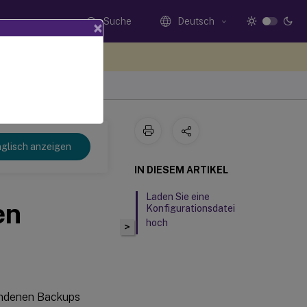
Suche
Deutsch
×
n Sie hier Feedback
 2311
glisch anzeigen
IN DIESEM ARTIKEL
Laden Sie eine
en
Konfigurationsdatei
hoch
>
handenen Backups