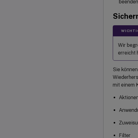
beenden
Sicher
WICHTI
Wir begr
erreicht
Sie können
Wiederhers
mit einem K
Aktione
Anwendu
Zuweisu
Filter