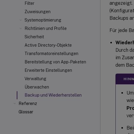
angezeigt.
Filter
(Konfigura
Zuweisungen
Backups an
Systemoptimierung
Richtlinien und Profile
Für jede B
Sicherheit
Wiederh
Active Directory-Objekte
Durch da
Transformatoreinstellungen
im Zusa
Bereitstellung von App-Paketen
dem Bac
Erweiterte Einstellungen
Verwaltung
HINW
Überwachen
Um 
Backup und Wiederherstellen
wie
Referenz
Pro
Glossar
ver
Bei