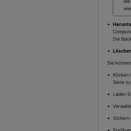
die
wie
Herunte
Compute
Die Back
Lösche
Sie können
Klicken 
Seite zu
Laden Si
Verwalt
Sichern 
Profilve