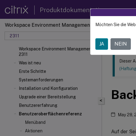
Produktdokumentation
Workspace Environment Management
Möchten Sie die Web
Dieser Inhalt
2311
Verwal
JA
NEIN
Workspace Environment Management
2311
Dieser A
Was ist neu
(Haftun
Erste Schritte
Systemanforderungen
Installation und Konfiguration
Bac
Upgrade einer Bereitstellung
<
Benutzererfahrung
Benutzeroberflächenreferenz
May 28, 
Menüband
Aktionen
Auf der Se