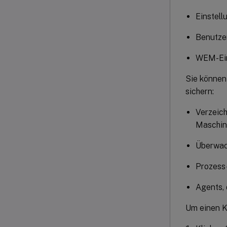
Einstell
Benutze
WEM-Ein
Sie können 
sichern:
Verzeic
Maschin
Überwach
Prozes
Agents, 
Um einen Ko