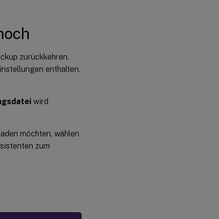
 hoch
ackup zurückkehren.
nstellungen enthalten.
ngsdatei
wird
hladen möchten, wählen
ssistenten zum