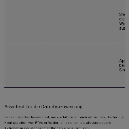
Shell
die S
Wind
ausz
Appx
bei 
Sing
Assistent für die Dateitypzuweisung
Verwenden Sie dieses Tool, um die Informationen abzurufen, die für die
Konfiguration von FTAs erforderlich sind, um sie als zuweisbare
Aktionen in der Managementkonsole hinzuzufügen.