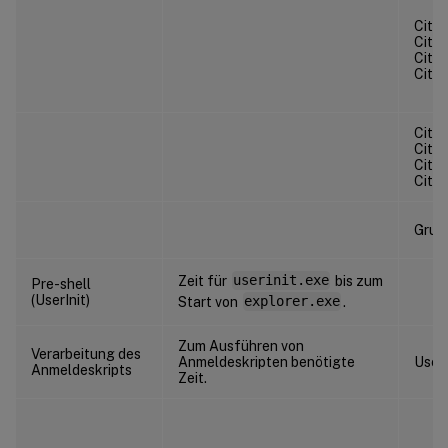
Citr
Citr
Citr
Citr
Citr
Citr
Citr
Citr
Grupp
Zeit für
userinit.exe
bis zum
Pre-shell
(UserInit)
Start von
explorer.exe
.
Zum Ausführen von
Verarbeitung des
Anmeldeskripten benötigte
User
Anmeldeskripts
Zeit.