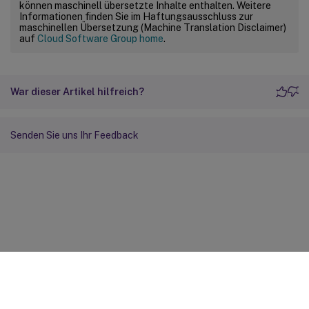
können maschinell übersetzte Inhalte enthalten. Weitere
Informationen finden Sie im Haftungsausschluss zur
maschinellen Übersetzung (Machine Translation Disclaimer)
auf
Cloud Software Group home
.
War dieser Artikel hilfreich?
Senden Sie uns Ihr Feedback