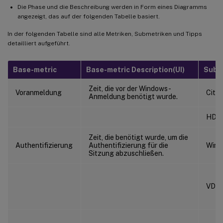
Die Phase und die Beschreibung werden in Form eines Diagramms
angezeigt, das auf der folgenden Tabelle basiert.
In der folgenden Tabelle sind alle Metriken, Submetriken und Tipps
detailliert aufgeführt.
Base-metric
Base-metric Description(UI)
Sub-
Zeit, die vor der Windows-
Voranmeldung
Citr
Anmeldung benötigt wurde.
HDX-
Zeit, die benötigt wurde, um die
Authentifizierung
Authentifizierung für die
Wind
Sitzung abzuschließen.
VDA-