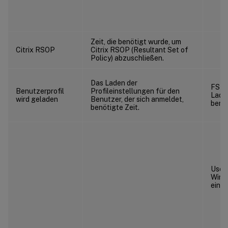
Zeit, die benötigt wurde, um
Citrix RSOP
Citrix RSOP (Resultant Set of
Policy) abzuschließen.
Das Laden der
FSLog
Benutzerprofil
Profileinstellungen für den
Lade
wird geladen
Benutzer, der sich anmeldet,
benöt
benötigte Zeit.
UserP
Wind
einst