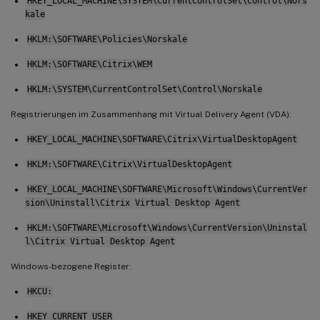
HKEY_LOCAL_MACHINE\SYSTEM\CurrentControlSet\Control\Nors
kale
HKLM:\SOFTWARE\Policies\Norskale
HKLM:\SOFTWARE\Citrix\WEM
HKLM:\SYSTEM\CurrentControlSet\Control\Norskale
Registrierungen im Zusammenhang mit Virtual Delivery Agent (VDA):
HKEY_LOCAL_MACHINE\SOFTWARE\Citrix\VirtualDesktopAgent
HKLM:\SOFTWARE\Citrix\VirtualDesktopAgent
HKEY_LOCAL_MACHINE\SOFTWARE\Microsoft\Windows\CurrentVer
sion\Uninstall\Citrix Virtual Desktop Agent
HKLM:\SOFTWARE\Microsoft\Windows\CurrentVersion\Uninstal
l\Citrix Virtual Desktop Agent
Windows-bezogene Register:
HKCU:
HKEY_CURRENT_USER