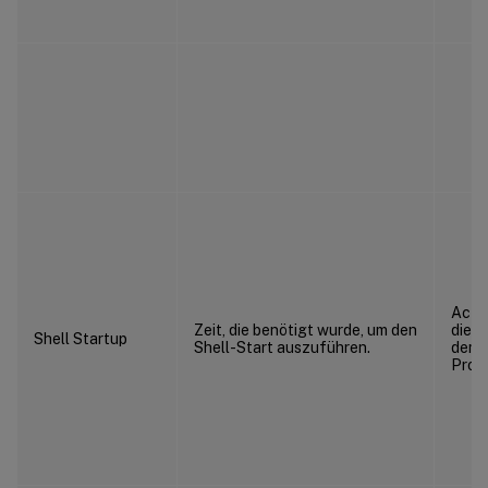
Activ
Zeit, die benötigt wurde, um den
die b
Shell Startup
Shell-Start auszuführen.
dem 
Profi