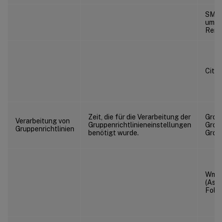
SMB-C
um d
Remot
Citr
Zeit, die für die Verarbeitung der
Group
Verarbeitung von
Gruppenrichtlinieneinstellungen
Grou
Gruppenrichtlinien
benötigt wurde.
Grou
WmiF
(Asy
Fold