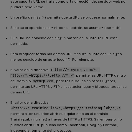
este caso, la URL se trata como si la dirección del servidor web no
pudiera resolverse.
Un prefijo de más (+) permite que la URL se procese normalmente.
Si no se proporciona ni + ni - con el patrón, se asume + (permitir).
Si la URL no coincide con ningún patrón de la lista, la URL está
permitida.
Para bloquear todas las demás URL, finaliza la lista con un signo
menos seguido de un asterisco (-*). Por ejemplo:
El valor de la directiva
+http://*.mycorp.com/*,-
http://*,+https://*,+ftp://*,-*
permite las URL HTTP dentro
del dominio
mycorp.com
, pero las bloquea en otros lugares,
permite las URL HTTPS y FTP en cualquier lugar y bloquea todas las
demás URL.
El valor de la directiva
+http://*.training.lab/*,+https://*.training.lab/*,-*
permite a los usuarios abrir cualquier sitio en el dominio
Training.lab (intranet) a través de HTTP o HTTPS. Sin embargo, no
puedes abrir URL públicas como Facebook, Google y Hotmail,
independientemente del protocolo.