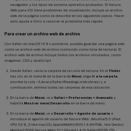
navegador y los tipos de sistema operativo probados. Si Secure
Web para iOS tiene problemas de visualización, incluye un archivo
web de la página como se describe en los siguientes pasos. Hacer
esto ayuda a Citrix a resolver el problema más rápido.
Para crear un archivo web de archivo
Con Safari en macOS 10.9 o posterior, puedes guardar una página web
como un archivo web de archivo (conocido como lista de lectura). El
archivo web de archivo incluye todos los archivos vinculados, como
imágenes, CSS y JavaScript.
Desde Safari, vacía la carpeta de la Lista de lectura: En el
Finder
,
haz clic en el menú
Ir
en la barra de
Menú
, elige
Ir a la carpeta
,
escribe la ruta ~/Library/Safari/ReadingListArchives/ y, a
continuación, elimina todas las carpetas de esa ubicación.
En la barra de
Menú
, ve a
Safari > Preferencias > Avanzado
y
habilita
Mostrar menú Desarrollo
en la barra de menú.
En la barra de
Menú
, ve a
Desarrollo > Agente de usuario
e
introduce el agente de usuario de Secure Web: (Mozilla/5.0 (iPad;
CPU OS 8_3 like macOS) AppleWebKit/600.1.4 (KHTML, like Gecko)
Mobile/12F69 Secure Web/ 10.1.0(build 1.4.0) Safari/8536.25).