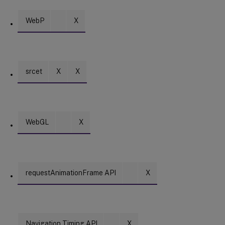
WebP
X
srcet
X
X
WebGL
X
requestAnimationFrame API
X
Navigation Timing API
X