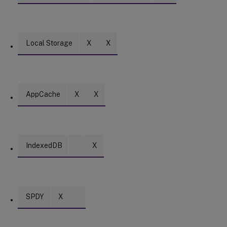
Local Storage
X
X
AppCache
X
X
IndexedDB
X
SPDY
X