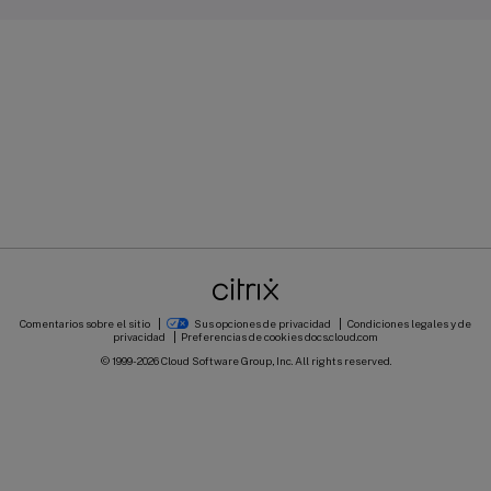
Comentarios sobre el sitio
Sus opciones de privacidad
Condiciones legales y de
privacidad
Preferencias de cookies
docs.cloud.com
© 1999-
2026
Cloud Software Group, Inc. All rights reserved.