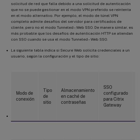
solicitud de red que falla debido a una solicitud de autenticación
que no se puede gestionar en el modo VPN preferido se reintenta
en el modo alternativo. Por ejemplo, el modo de túnel VPN
completo admite desafíos del servidor para certificados de
cliente, pero no el modo Tunneled – Web SSO. De manera similar, es
más probable que los desafíos de autenticación HTTP se atiendan
con SSO cuando se usa el modo Tunneled – Web SSO.
La siguiente tabla indica si Secure Web solicita credenciales a un
usuario, según la configuración y el tipo de sitio:
S
SSO
s
Tipo
Almacenamiento
Modo de
configurado
c
de
en caché de
conexión
para Citrix
e
sitio
contraseñas
Gateway
a
s