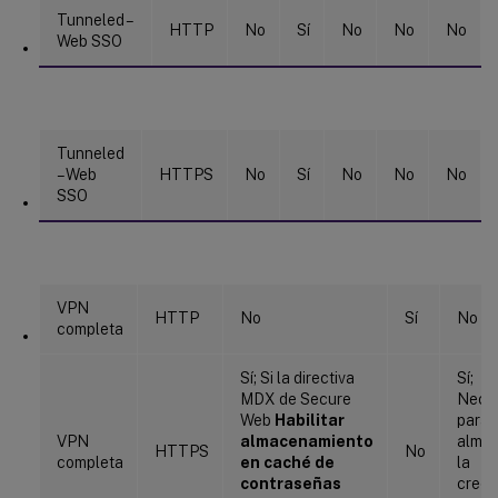
Tunneled –
HTTP
No
Sí
No
No
No
Web SSO
Tunneled
– Web
HTTPS
No
Sí
No
No
No
SSO
VPN
HTTP
No
Sí
No
completa
Sí; Si la directiva
Sí;
MDX de Secure
Neces
Web
Habilitar
para
VPN
almacenamiento
alma
HTTPS
No
completa
en caché de
la
contraseñas
crede