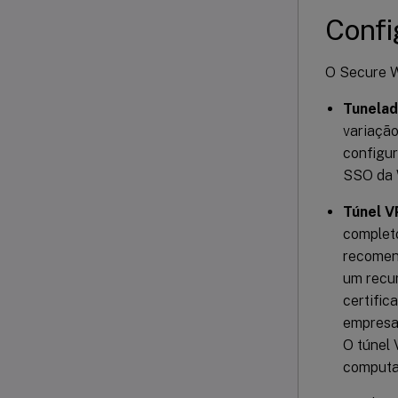
Confi
O Secure W
Tunelad
variaçã
configur
SSO da 
Túnel V
completo
recomend
um recur
certific
empresar
O túnel
computad