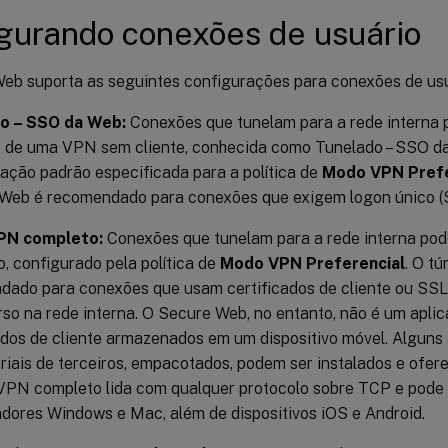
gurando conexões de usuário
eb suporta as seguintes configurações para conexões de usu
o – SSO da Web:
Conexões que tunelam para a rede interna
o de uma VPN sem cliente, conhecida como Tunelado – SSO da
ação padrão especificada para a política de
Modo VPN Prefe
Web é recomendado para conexões que exigem logon único (
PN completo:
Conexões que tunelam para a rede interna po
, configurado pela política de
Modo VPN Preferencial
. O t
ado para conexões que usam certificados de cliente ou SSL
so na rede interna. O Secure Web, no entanto, não é um aplic
ados de cliente armazenados em um dispositivo móvel. Alguns 
iais de terceiros, empacotados, podem ser instalados e ofer
 VPN completo lida com qualquer protocolo sobre TCP e pode
ores Windows e Mac, além de dispositivos iOS e Android.