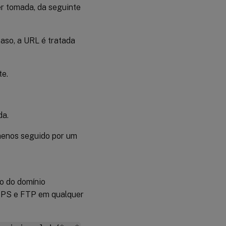
r tomada, da seguinte
caso, a URL é tratada
te.
da.
 menos seguido por um
 do domínio
TTPS e FTP em qualquer