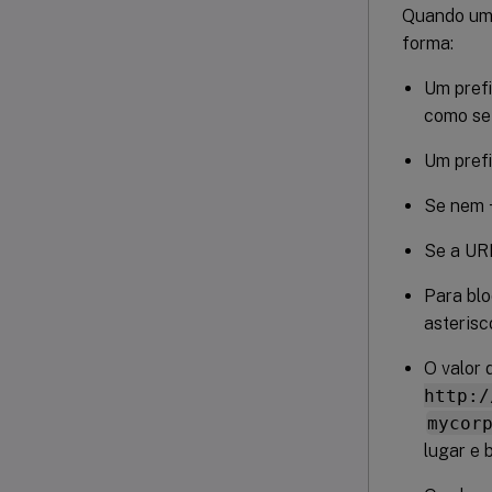
Quando uma
forma:
Um prefi
como se 
Um prefi
Se nem +
Se a URL
Para blo
asterisc
O valor 
http:/
mycor
lugar e 