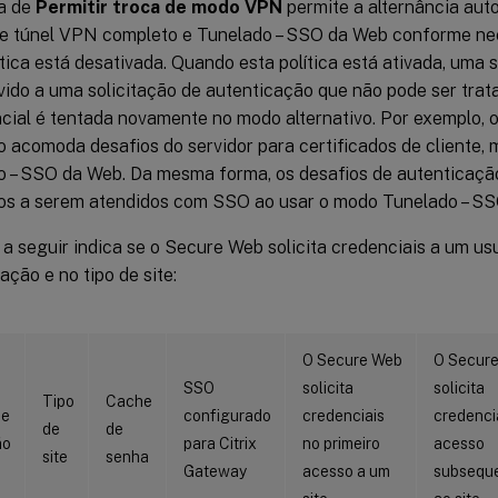
ca de
Permitir troca de modo VPN
permite a alternância aut
e túnel VPN completo e Tunelado – SSO da Web conforme nec
ítica está desativada. Quando esta política está ativada, uma 
vido a uma solicitação de autenticação que não pode ser tr
cial é tentada novamente no modo alternativo. Por exemplo,
 acomoda desafios do servidor para certificados de cliente,
o – SSO da Web. Da mesma forma, os desafios de autenticaç
os a serem atendidos com SSO ao usar o modo Tunelado – SS
 a seguir indica se o Secure Web solicita credenciais a um us
ação e no tipo de site:
O Secure Web
O Secur
SSO
solicita
solicita
Tipo
Cache
de
configurado
credenciais
credenci
de
de
ão
para Citrix
no primeiro
acesso
site
senha
Gateway
acesso a um
subsequ