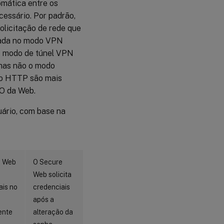
omática entre os
essário. Por padrão,
solicitação de rede que
atada no modo VPN
 o modo de túnel VPN
 mas não o modo
ão HTTP são mais
O da Web.
uário, com base na
e Web
O Secure
Web solicita
ais no
credenciais
após a
ente
alteração da