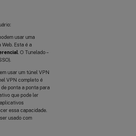
ário:
 podem usar uma
 Web. Esta é a
rencial
. O Tunelado –
SSO).
dem usar um túnel VPN
únel VPN completo é
 de ponta a ponta para
ativo que pode ler
aplicativos
ecer essa capacidade.
 ser usado com