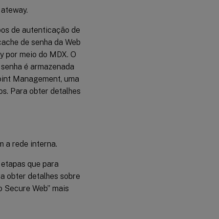
Gateway.
pos de autenticação de
 cache de senha da Web
xy por meio do MDX. O
A senha é armazenada
point Management, uma
s. Para obter detalhes
 a rede interna.
etapas que para
ra obter detalhes sobre
 do Secure Web” mais