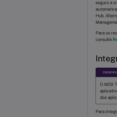
seguro a s
automatica
Hub. Altern
Manageme
Para os req
consulte
R
Integ
OBSERV
O MDX To
aplicati
dos aplic
Para integr