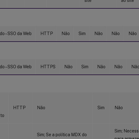
site
ao site
do – SSO da Web
HTTP
Não
Sim
Não
Não
Não
do – SSO da Web
HTTPS
Não
Sim
Não
Não
Nã
HTTP
Não
Sim
Não
to
Sim; Necess
Sim; Se a política MDX do
para armaze