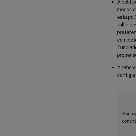
A políti
modos d
esta pol
falha de
preferen
completo
Tunelad
propens
A tabela
configur
Modo 
conex