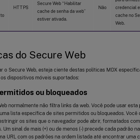
Secure Web “Habilitar
HTTPS
Não
credencial 
cache de senha da web”
to
cache no S
estiver ativada.
Web.
icas do Secure Web
ar o Secure Web, esteja ciente destas políticas MDX específi
os dispositivos móveis suportados:
permitidos ou bloqueados
b normalmente não filtra links da web. Você pode usar esta p
uma lista específica de sites permitidos ou bloqueados. Você
estringir os sites que o navegador pode abrir, formatados co
s. Um sinal de mais (+) ou de menos (-) precede cada padrão na
a URL com os padrões na ordem listada até encontrar uma c