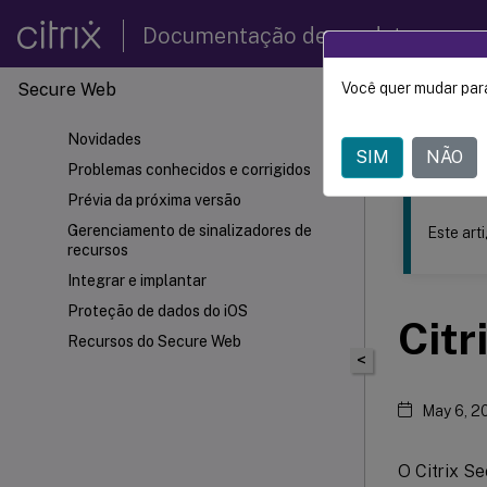
Documentação de produtos
Secure Web
Você quer mudar para
Este conteúdo
Novidades
Secure
SIM
NÃO
Problemas conhecidos e corrigidos
Prévia da próxima versão
Gerenciamento de sinalizadores de
Este art
recursos
Integrar e implantar
Proteção de dados do iOS
Citr
Recursos do Secure Web
<
May 6, 2
O Citrix S