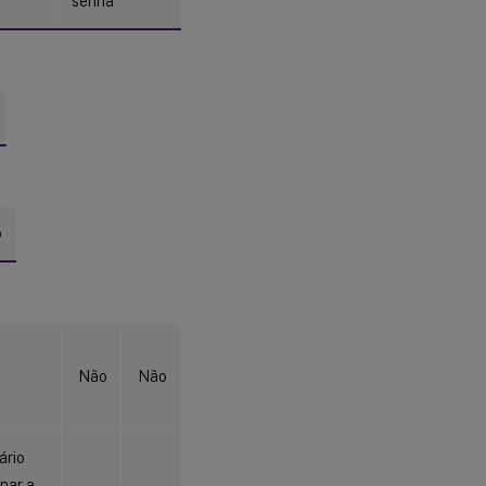
senha
o
Não
Não
ário
nar a