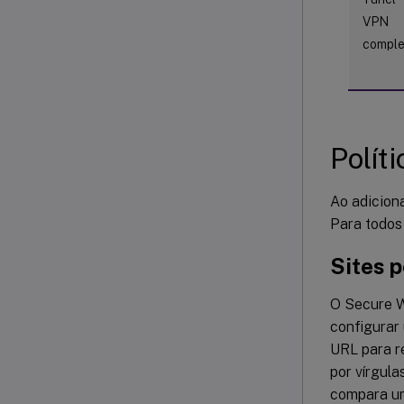
VPN
comple
Polít
Ao adicion
Para todos 
Sites 
O Secure We
configurar 
URL para r
por vírgula
compara um