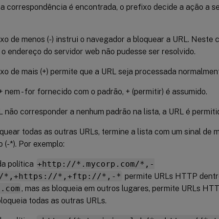
 correspondência é encontrada, o prefixo decide a ação a se
xo de menos (-) instrui o navegador a bloquear a URL. Neste 
o endereço do servidor web não pudesse ser resolvido.
xo de mais (+) permite que a URL seja processada normalmen
 nem - for fornecido com o padrão, + (permitir) é assumido.
 não corresponder a nenhum padrão na lista, a URL é permiti
quear todas as outras URLs, termine a lista com um sinal de
o (-*). Por exemplo:
da política
+http://*.mycorp.com/*,-
/*,+https://*,+ftp://*,-*
permite URLs HTTP dentro
p.com
, mas as bloqueia em outros lugares, permite URLs H
bloqueia todas as outras URLs.