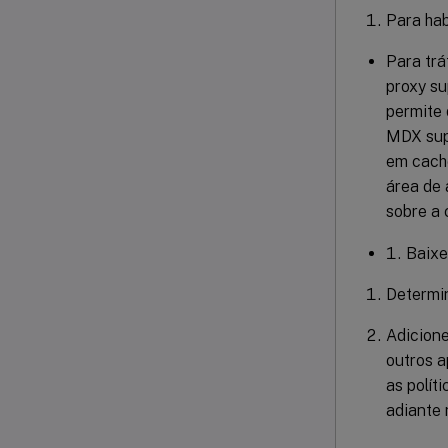
Para hab
Para trá
proxy su
permite 
MDX sup
em cach
área de 
sobre a 
Baixe
Determin
Adicion
outros a
as polít
adiante 