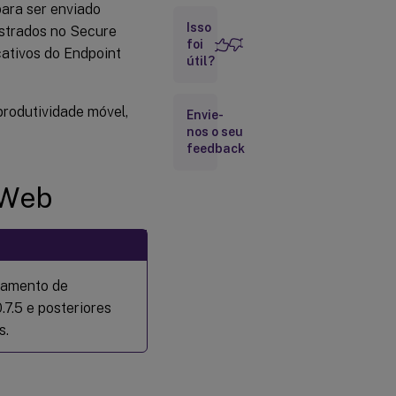
para ser enviado
Políticas
Isso
do
istrados no Secure
Secure
foi
cativos do Endpoint
útil?
Web
Preparando
sites de
produtividade móvel,
Envie-
intranet
nos o seu
para o
feedback
Secure
Web
 Web
Solução
de
problemas
de sites
de
intranet
otamento de
.7.5 e posteriores
Recursos
s.
do
Secure
Web