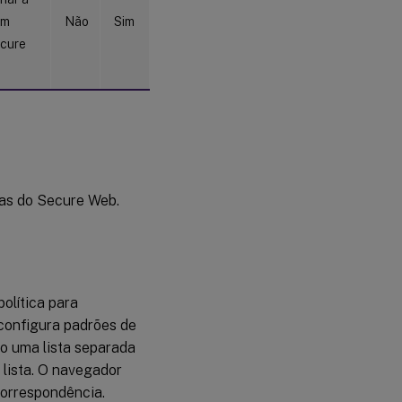
em
Não
Sim
ecure
cas do Secure Web.
olítica para
 configura padrões de
mo uma lista separada
 lista. O navegador
orrespondência.