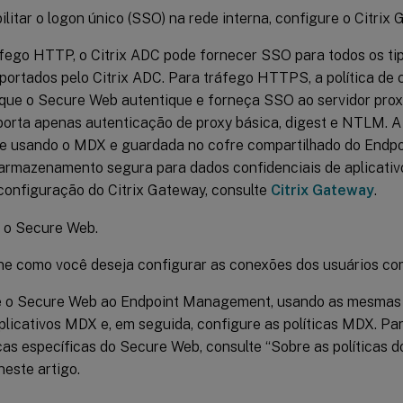
ilitar o logon único (SSO) na rede interna, configure o Citrix 
fego HTTP, o Citrix ADC pode fornecer SSO para todos os ti
portados pelo Citrix ADC. Para tráfego HTTPS, a política de
que o Secure Web autentique e forneça SSO ao servidor pro
orta apenas autenticação de proxy básica, digest e NTLM. 
e usando o MDX e guardada no cofre compartilhado do End
armazenamento segura para dados confidenciais de aplicativo
configuração do Citrix Gateway, consulte
Citrix Gateway
.
 o Secure Web.
e como você deseja configurar as conexões dos usuários com
e o Secure Web ao Endpoint Management, usando as mesmas 
plicativos MDX e, em seguida, configure as políticas MDX. Pa
icas específicas do Secure Web, consulte “Sobre as políticas
neste artigo.