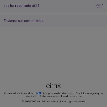
¿Le ha resultado útil?
Envíenos sus comentarios
Comentarios sobre el sitio
Sus opciones de privacidad
Condiciones legales y de
privacidad
Preferencias de cookies
docs.cloud.com
© 1999-
2026
Cloud Software Group, Inc. All rights reserved.