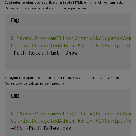
El siguiente ejemplo escribe una tabla HTML en un archivo llamado
Roles.html y abre la tabla en un navegador web.
&
"$env:ProgramFiles\Citrix\DelegatedAdmin
Citrix.DelegatedAdmin.Admin.V1\Scripts\Ou
-
Path Roles
.
html –Show

El siguiente ejemplo escribe una tabla CSV en un archivo llamado
Roles.csv. La tabla no se muestra.
&
"$env:ProgramFiles\Citrix\DelegatedAdmin
Citrix.DelegatedAdmin.Admin.V1\Scripts\Ou
–
CSV
-
Path Roles
.
csv
