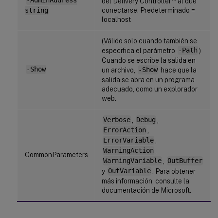
-AdminAddress
del Delivery Controller
al que
conectarse. Predeterminado =
string
localhost
(Válido solo cuando también se
especifica el parámetro
-Path
)
Cuando se escribe la salida en
-Show
un archivo,
-Show
hace que la
salida se abra en un programa
adecuado, como un explorador
web.
Verbose
,
Debug
,
ErrorAction
,
ErrorVariable
,
WarningAction
,
CommonParameters
WarningVariable
,
OutBuffer
y
OutVariable
. Para obtener
más información, consulte la
documentación de Microsoft.