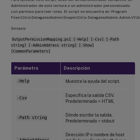
Administrador de solo lectura o un administrador personalizado
con permiso para leer roles. El script se encuentra en: Program
Files\Citrix\DelegatedAdmin\SnapIn\Citrix.DelegatedAdmin.Admin.V1\Sc
Sintaxis:
OutputPermissionMapping.ps1 [-Help] [-Csv] [-Path
string] [-AdminAddress string] [-Show]
[CommonParameters]
Parámetro
Descripción
-Help
Muestra la ayuda del script.
Especifica la salida CSV.
-Csv
Predeterminado = HTML
Dónde escribir la salida.
-Path string
Predeterminado = stdout
Dirección IP o nombre de host
™