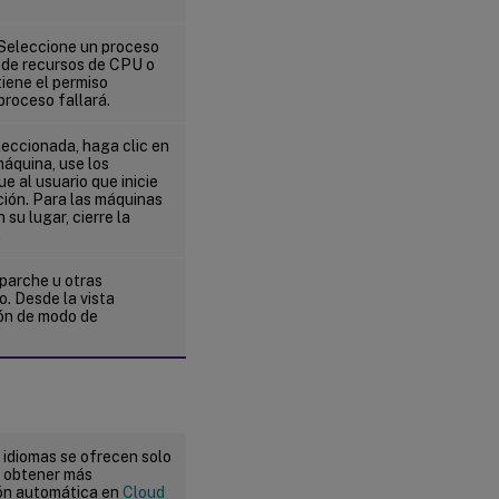
. Seleccione un proceso
d de recursos de CPU o
tiene el permiso
proceso fallará.
leccionada, haga clic en
máquina, use los
e al usuario que inicie
ción. Para las máquinas
 su lugar, cierre la
.
parche u otras
. Desde la vista
ión de modo de
 idiomas se ofrecen solo
a obtener más
ión automática en
Cloud