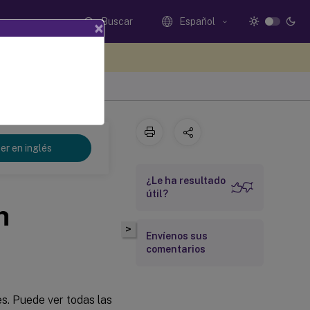
Buscar
Español
×
e sus comentarios aquí
er en inglés
¿Le ha resultado
útil?
n
>
Envíenos sus
comentarios
nes. Puede ver todas las