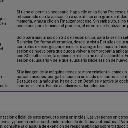
de
Si tiene el permiso necesario, haga clic en la ficha Procesos
relacionado con la aplicación o que utilice una gran cantida
que
memoria, y haga clic en Finalizar proceso. Sin embargo, si no 
den
necesario para terminar el proceso, el intento de finalizar un 
Solo para máquinas con SO de sesión única, para la sesión se
Reiniciar. De forma alternativa, desde la vista Detalles de la 
a
controles de energía para reiniciar o apagar la máquina. Indiqu
el
sesión de nuevo para que pueda volver a comprobar la aplica
con SO multisesión, la opción de reinicio no está disponible. En
sesión del usuario y deje que el usuario inicie sesión de nuevo
Si la imagen de la máquina necesita mantenimiento, como un 
n
actualizaciones, ponga la máquina en modo de mantenimiento
Detalles de la máquina, haga clic en Detalles y active la opc
iento
mantenimiento. Escale al administrador adecuado.
tación oficial de este producto está en inglés. Las versiones en otros
encia y pueden incluir contenido traducido de forma automática. Par
n, consulte la cláusula de exención de responsabilidad sobre traducc