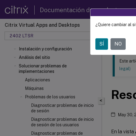
Documentación de productos
Citrix Virtual Apps and Desktops
¿Quiere cambiar al si
Este contenid
2402 LTSR
Citrix
SÍ
NO
Instalación y configuración
Análisis del sitio
Este art
Solucionar problemas de
legal)
implementaciones
Aplicaciones
Máquinas
Reso
Problemas de los usuarios
<
Diagnosticar problemas de inicio
de sesión
May 30, 
Diagnosticar problemas de inicio
de sesión de los usuarios
En la vista
Diagnosticar problemas de