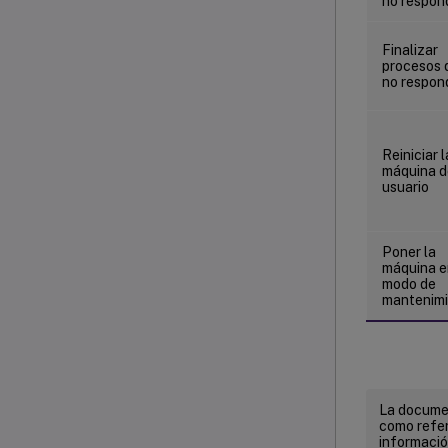
no respon
Finalizar
procesos 
no respon
Reiniciar l
máquina d
usuario
Poner la
máquina e
modo de
mantenim
La documen
como refer
informació