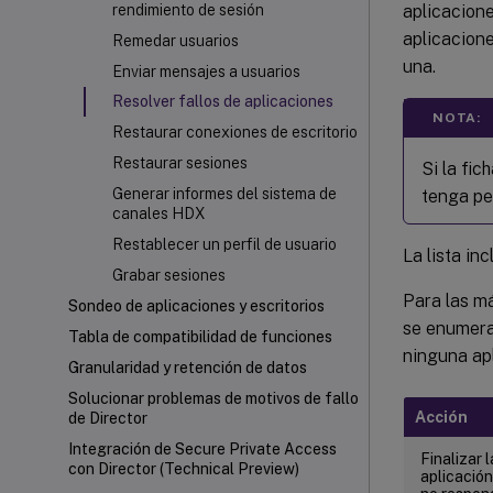
aplicacione
rendimiento de sesión
aplicacion
Remedar usuarios
una.
Enviar mensajes a usuarios
Resolver fallos de aplicaciones
NOTA:
Restaurar conexiones de escritorio
Restaurar sesiones
Si la fi
Generar informes del sistema de
tenga per
canales HDX
Restablecer un perfil de usuario
La lista in
Grabar sesiones
Para las m
Sondeo de aplicaciones y escritorios
se enumera
Tabla de compatibilidad de funciones
ninguna apl
Granularidad y retención de datos
Solucionar problemas de motivos de fallo
Acción
de Director
Integración de Secure Private Access
Finalizar l
con Director (Technical Preview)
aplicació