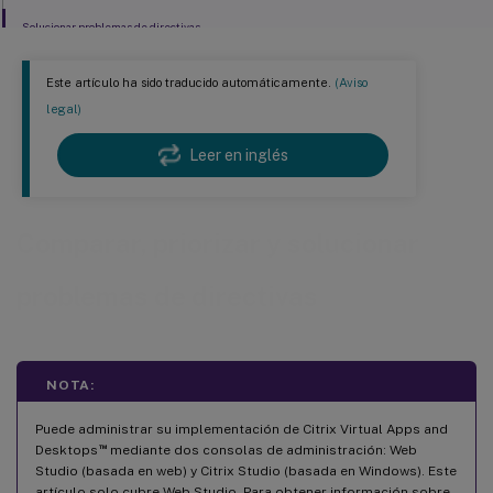
Solucionar problemas de directivas
Este artículo ha sido traducido automáticamente.
(Aviso
legal)
Leer en inglés
Comparar, priorizar y solucionar
problemas de directivas
NOTA:
Puede administrar su implementación de Citrix Virtual Apps and
™
Desktops
mediante dos consolas de administración: Web
Studio (basada en web) y Citrix Studio (basada en Windows). Este
artículo solo cubre Web Studio. Para obtener información sobre