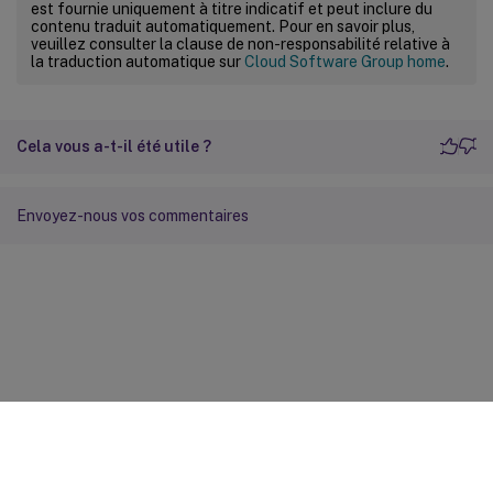
est fournie uniquement à titre indicatif et peut inclure du
contenu traduit automatiquement. Pour en savoir plus,
veuillez consulter la clause de non-responsabilité relative à
la traduction automatique sur
Cloud Software Group home
.
Cela vous a-t-il été utile ?
Envoyez-nous vos commentaires