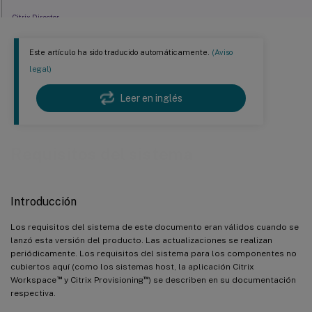
Citrix Director
Virtual Delivery Agent (VDA) para SO de sesión única
Este artículo ha sido traducido automáticamente.
(Aviso
Virtual Delivery Agent (VDA) para SO multisesión
legal)
Hosts / recursos de virtualización
Leer en inglés
Niveles funcionales de Active Directory
HDX
Universal Print Server
Requisitos del sistema
Otros
Introducción
Los requisitos del sistema de este documento eran válidos cuando se
lanzó esta versión del producto. Las actualizaciones se realizan
periódicamente. Los requisitos del sistema para los componentes no
cubiertos aquí (como los sistemas host, la aplicación Citrix
™
™
Workspace
y Citrix Provisioning
) se describen en su documentación
respectiva.