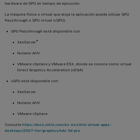
hardware de GPU en tiempo de ejecución.
La máquina física o virtual que aloja la aplicación puede utilizar GPU
Passthrough o GPU virtual (vGPU):
GPU Passthrough está disponible con:
®
XenServer
Nutanix AHV
VMware vSphere y VMware ESX, donde se conoce como virtual
Direct Graphics Acceleration (vDGA)
vGPU está disponible con:
XenServer
Nutanix AHV
VMware vSphere
Consulte
https://docs.citrix.com/es-es/citrix-virtual-apps-
desktops/2507-ltsr/graphics/hdx-3d-pro
.