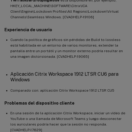
TWITaskbarGroupingMode
está disponible en, por ejemplo,
HKEY_LOCAL_MACHINE\SOFTWARE\Citrix\ICA
Client\Engine\Lockdown Profiles\All Regions\Lockdown\Virtual
Channels\Seamless Windows. [CVADHELP-19106]
Experiencia de usuario
Cuando la política de gráficos sin pérdidas de Build to lossless
está habilitada en un entorno de varios monitores, extender la
pantalla entre un portátil y un monitor externo podría resultar en
una imagen distorsionada. [CVADHELP-19065]
Aplicación Citrix Workspace 1912 LTSR CU6 para
Windows
Comparado con: aplicación Citrix Workspace 1912 LTSR CU5
Problemas del dispositivo cliente
En una sesión de la aplicación Citrix Workspace, iniciar un vídeo de
YouTube o una llamada de Microsoft Teams y luego desconectar
los auriculares podría hacer que la sesión no responda.
[CVADHELP-17629]