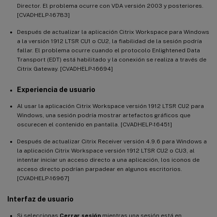
Director. El problema ocurre con VDA versión 2003 y posteriores.
[CVADHELP-16783]
Después de actualizar la aplicación Citrix Workspace para Windows
a la versión 1912 LTSR CU1 o CU2, la fiabilidad de la sesión podría
fallar. El problema ocurre cuando el protocolo Enlightened Data
Transport (EDT) está habilitado y la conexión se realiza a través de
Citrix Gateway. [CVADHELP-16694]
Experiencia de usuario
Al usar la aplicación Citrix Workspace versión 1912 LTSR CU2 para
Windows, una sesión podría mostrar artefactos gráficos que
oscurecen el contenido en pantalla. [CVADHELP-16451]
Después de actualizar Citrix Receiver versión 4.9.6 para Windows a
la aplicación Citrix Workspace versión 1912 LTSR CU2 o CU3, al
intentar iniciar un acceso directo a una aplicación, los iconos de
acceso directo podrían parpadear en algunos escritorios.
[CVADHELP-16967]
Interfaz de usuario
Si seleccionas
Cerrar sesión
mientras una sesión está en