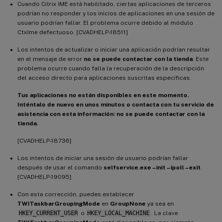
Cuando Citrix IME está habilitado, ciertas aplicaciones de terceros
podrían no responder y los inicios de aplicaciones en una sesión de
usuario podrían fallar. El problema ocurre debido al módulo
CtxIme defectuoso. [CVADHELP-18511]
Los intentos de actualizar o iniciar una aplicación podrían resultar
en el mensaje de error
no se puede contactar con la tienda
. Este
problema ocurre cuando falla la recuperación de la descripción
del acceso directo para aplicaciones suscritas específicas.
Tus aplicaciones no están disponibles en este momento.
Inténtalo de nuevo en unos minutos o contacta con tu servicio de
asistencia con esta información: no se puede contactar con la
tienda.
[CVADHELP-18736]
Los intentos de iniciar una sesión de usuario podrían fallar
después de usar el comando
selfservice.exe –init –ipoll –exit
.
[CVADHELP-19095]
Con esta corrección, puedes establecer
TWITaskbarGroupingMode
en
GroupNone
ya sea en
HKEY_CURRENT_USER
o
HKEY_LOCAL_MACHINE
. La clave