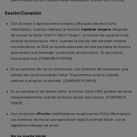
Sesión/Conexión
Con Acceso a aplicaciones locales y Bloqueo de escritorio
habilitados, cuando realizas la función
Cambiar usuario
después
de pulsar la tecla <Ctrl>+<Alt>+<Supr>, la sesión de usuario local
podría reconectarse. Pero, cuando la sesión del servidor intenta
reconectarse, el VDA se queda atascado en una pantalla en blanco
que muestra el mensaje “conectado al escritorio”. El escritorio
nunca aparece. [CVADHELP-13046]
En un entorno de varios monitores, los intentos de maximizar una
sesión de usuario podrían fallar. El problema ocurre cuando
vuelves a acoplar tu portátil. [CVADHELP-13614]
En un escenario de doble salto, el motor Citrix HDX podría cerrarse
inesperadamente cuando intentas iniciar una sesión. [CVADHELP-
13915]
Con la opción
vPrefer
habilitada en la aplicación Citrix Workspace,
los intentos de iniciar una aplicación App-V podrían fallar con el
siguiente mensaje de error:
No se puede iniciar