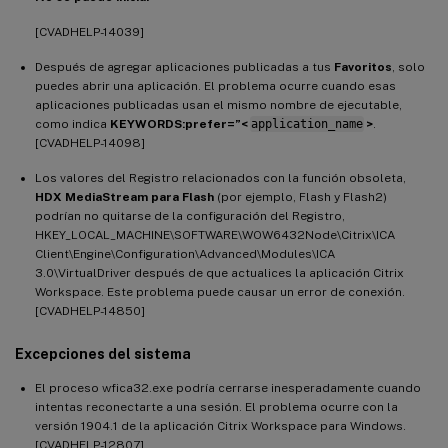
[CVADHELP-14039]
Después de agregar aplicaciones publicadas a tus
Favoritos
, solo
puedes abrir una aplicación. El problema ocurre cuando esas
aplicaciones publicadas usan el mismo nombre de ejecutable,
como indica
KEYWORDS:prefer=”<
application_name
>
.
[CVADHELP-14098]
Los valores del Registro relacionados con la función obsoleta,
HDX MediaStream para Flash
(por ejemplo, Flash y Flash2)
podrían no quitarse de la configuración del Registro,
HKEY_LOCAL_MACHINE\SOFTWARE\WOW6432Node\Citrix\ICA
Client\Engine\Configuration\Advanced\Modules\ICA
3.0\VirtualDriver después de que actualices la aplicación Citrix
Workspace. Este problema puede causar un error de conexión.
[CVADHELP-14850]
Excepciones del sistema
El proceso wfica32.exe podría cerrarse inesperadamente cuando
intentas reconectarte a una sesión. El problema ocurre con la
versión 1904.1 de la aplicación Citrix Workspace para Windows.
[CVADHELP-12807]