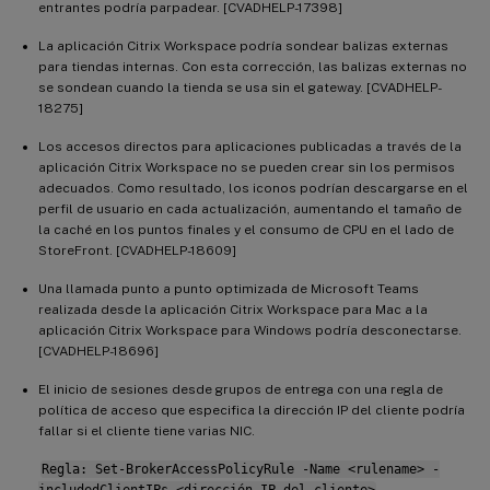
entrantes podría parpadear. [CVADHELP-17398]
La aplicación Citrix Workspace podría sondear balizas externas
para tiendas internas. Con esta corrección, las balizas externas no
se sondean cuando la tienda se usa sin el gateway. [CVADHELP-
18275]
Los accesos directos para aplicaciones publicadas a través de la
aplicación Citrix Workspace no se pueden crear sin los permisos
adecuados. Como resultado, los iconos podrían descargarse en el
perfil de usuario en cada actualización, aumentando el tamaño de
la caché en los puntos finales y el consumo de CPU en el lado de
StoreFront. [CVADHELP-18609]
Una llamada punto a punto optimizada de Microsoft Teams
realizada desde la aplicación Citrix Workspace para Mac a la
aplicación Citrix Workspace para Windows podría desconectarse.
[CVADHELP-18696]
El inicio de sesiones desde grupos de entrega con una regla de
política de acceso que especifica la dirección IP del cliente podría
fallar si el cliente tiene varias NIC.
Regla: Set-BrokerAccessPolicyRule -Name <rulename> -
includedClientIPs <dirección IP del cliente>