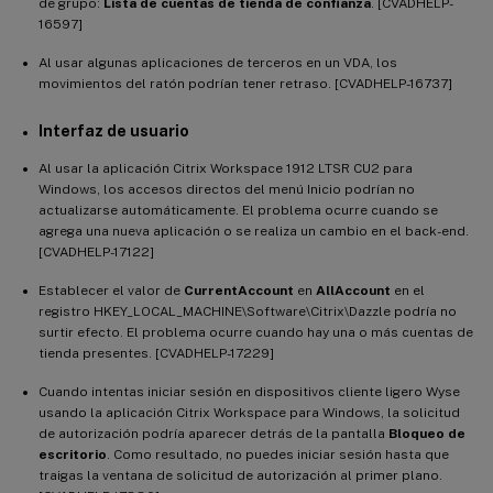
de grupo:
Lista de cuentas de tienda de confianza
. [CVADHELP-
16597]
Al usar algunas aplicaciones de terceros en un VDA, los
movimientos del ratón podrían tener retraso. [CVADHELP-16737]
Interfaz de usuario
Al usar la aplicación Citrix Workspace 1912 LTSR CU2 para
Windows, los accesos directos del menú Inicio podrían no
actualizarse automáticamente. El problema ocurre cuando se
agrega una nueva aplicación o se realiza un cambio en el back-end.
[CVADHELP-17122]
Establecer el valor de
CurrentAccount
en
AllAccount
en el
registro HKEY_LOCAL_MACHINE\Software\Citrix\Dazzle podría no
surtir efecto. El problema ocurre cuando hay una o más cuentas de
tienda presentes. [CVADHELP-17229]
Cuando intentas iniciar sesión en dispositivos cliente ligero Wyse
usando la aplicación Citrix Workspace para Windows, la solicitud
de autorización podría aparecer detrás de la pantalla
Bloqueo de
escritorio
. Como resultado, no puedes iniciar sesión hasta que
traigas la ventana de solicitud de autorización al primer plano.