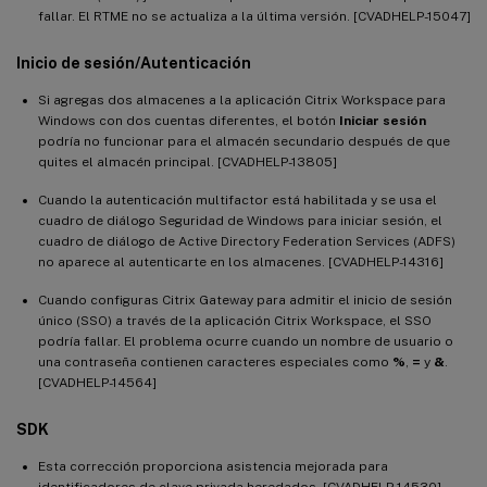
fallar. El RTME no se actualiza a la última versión. [CVADHELP-15047]
Inicio de sesión/Autenticación
Si agregas dos almacenes a la aplicación Citrix Workspace para
Windows con dos cuentas diferentes, el botón
Iniciar sesión
podría no funcionar para el almacén secundario después de que
quites el almacén principal. [CVADHELP-13805]
Cuando la autenticación multifactor está habilitada y se usa el
cuadro de diálogo Seguridad de Windows para iniciar sesión, el
cuadro de diálogo de Active Directory Federation Services (ADFS)
no aparece al autenticarte en los almacenes. [CVADHELP-14316]
Cuando configuras Citrix Gateway para admitir el inicio de sesión
único (SSO) a través de la aplicación Citrix Workspace, el SSO
podría fallar. El problema ocurre cuando un nombre de usuario o
una contraseña contienen caracteres especiales como
%
,
=
y
&
.
[CVADHELP-14564]
SDK
Esta corrección proporciona asistencia mejorada para
identificadores de clave privada heredados. [CVADHELP-14530]