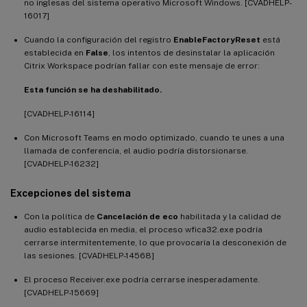
no inglesas del sistema operativo Microsoft Windows. [CVADHELP-
16017]
Cuando la configuración del registro
EnableFactoryReset
está
establecida en
False
, los intentos de desinstalar la aplicación
Citrix Workspace podrían fallar con este mensaje de error:
Esta función se ha deshabilitado.
[CVADHELP-16114]
Con Microsoft Teams en modo optimizado, cuando te unes a una
llamada de conferencia, el audio podría distorsionarse.
[CVADHELP-16232]
Excepciones del sistema
Con la política de
Cancelación de eco
habilitada y la calidad de
audio establecida en media, el proceso wfica32.exe podría
cerrarse intermitentemente, lo que provocaría la desconexión de
las sesiones. [CVADHELP-14568]
El proceso Receiver.exe podría cerrarse inesperadamente.
[CVADHELP-15669]