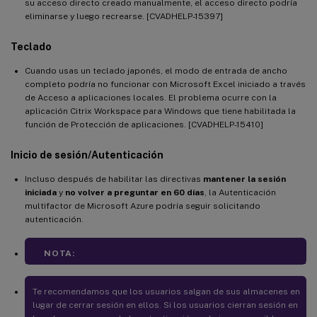
su acceso directo creado manualmente, el acceso directo podría
eliminarse y luego recrearse. [CVADHELP-15397]
Teclado
Cuando usas un teclado japonés, el modo de entrada de ancho
completo podría no funcionar con Microsoft Excel iniciado a través
de Acceso a aplicaciones locales. El problema ocurre con la
aplicación Citrix Workspace para Windows que tiene habilitada la
función de Protección de aplicaciones. [CVADHELP-15410]
Inicio de sesión/Autenticación
Incluso después de habilitar las directivas
mantener la sesión
iniciada
y
no volver a preguntar en 60 días
, la Autenticación
multifactor de Microsoft Azure podría seguir solicitando
autenticación.
NOTA:
Te recomendamos que los usuarios salgan de sus almacenes en
lugar de cerrar sesión en ellos. Si los usuarios cierran sesión en