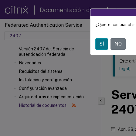
Documentación de productos
Federated Authentication Service
¿Quiere cambiar al si
Este contenid
2407
Servic
SÍ
NO
Versión 2407 del Servicio de
autenticación federada
Este art
Novedades
legal)
Requisitos del sistema
Instalación y configuración
Configuración avanzada
Serv
Arquitecturas de implementación
<
240
Historial de documentos
April 28,