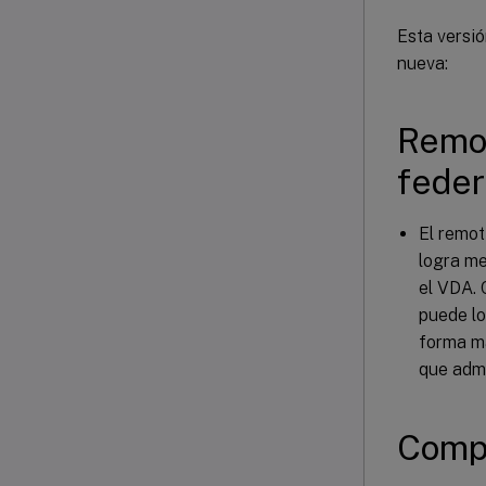
Esta versió
nueva:
Remot
feder
El remot
logra me
el VDA. 
puede lo
forma má
que adm
Compa