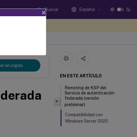
Buscar
Español
×
e sus comentarios aquí
er en inglés
EN ESTE ARTÍCULO
Remoting de KSP del
ederada
Servicio de autenticación
federada (versión
>
preliminar)
Compatibilidad con
Windows Server 2025