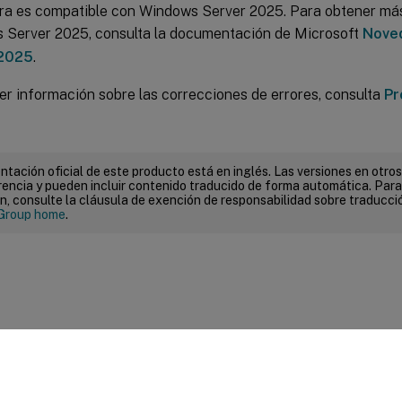
ra es compatible con Windows Server 2025. Para obtener má
 Server 2025, consulta la documentación de Microsoft
Nove
 2025
.
er información sobre las correcciones de errores, consulta
Pr
tación oficial de este producto está en inglés. Las versiones en otros
encia y pueden incluir contenido traducido de forma automática. Par
n, consulte la cláusula de exención de responsabilidad sobre traducc
Group home
.