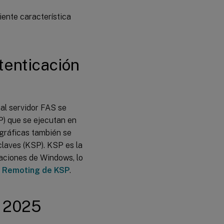
iente característica
tenticación
al servidor FAS se
P) que se ejecutan en
ográficas también se
laves (KSP). KSP es la
caciones de Windows, lo
a
Remoting de KSP
.
r 2025