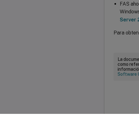
FAS aho
Windows
Server
Para obten
La documen
como refer
informació
Software 