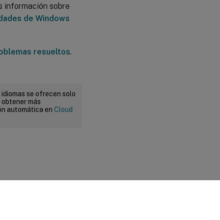
s información sobre
dades de Windows
oblemas resueltos
.
 idiomas se ofrecen solo
a obtener más
ión automática en
Cloud