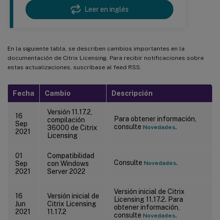
Leer en inglés
En la siguiente tabla, se describen cambios importantes en la
documentación de Citrix Licensing. Para recibir notificaciones sobre
estas actualizaciones, suscríbase al feed RSS.
Fecha
Cambio
Descripción
Versión 11.17.2,
16
Para obtener información,
compilación
Sep
consulte
.
36000 de Citrix
Novedades
2021
Licensing
01
Compatibilidad
Consulte
.
Sep
con Windows
Novedades
2021
Server 2022
Versión inicial de Citrix
16
Versión inicial de
Licensing 11.17.2. Para
Jun
Citrix Licensing
obtener información,
2021
11.17.2
consulte
.
Novedades