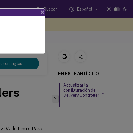
Buscar
Español
×
e sus comentarios aquí
er en inglés
EN ESTE ARTÍCULO
Actualizar la
lers
configuración de
™
Delivery Controller
>
l VDA de Linux. Para