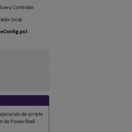
ivery Controller.
ador local.
eConfig.ps1
.
ejecución de scripts
ión de PowerShell