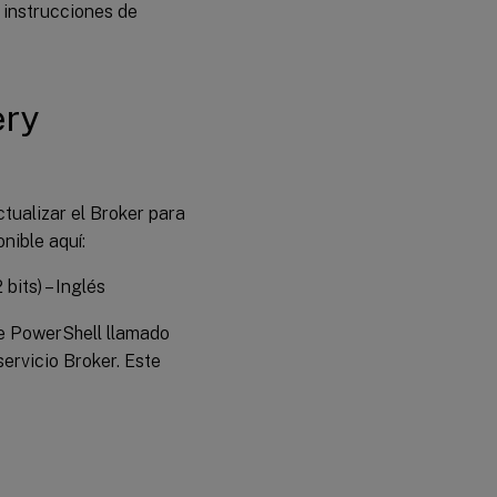
s instrucciones de
ery
tualizar el Broker para
onible aquí:
 bits) – Inglés
de PowerShell llamado
servicio Broker. Este