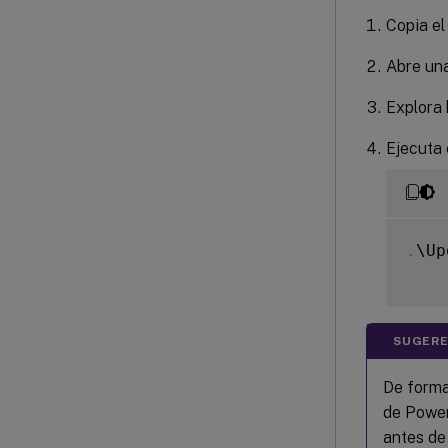
Copia el
Abre una
Explora 
Ejecuta 
.
\Up
SUGERE
De forma
de PowerS
antes de 