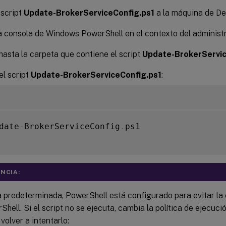
 script
Update-BrokerServiceConfig.ps1
a la máquina de Del
 consola de Windows PowerShell en el contexto del administr
hasta la carpeta que contiene el script
Update-BrokerServic
el script
Update-BrokerServiceConfig.ps1
:
date
-
BrokerServiceConfig
.
ps1

NCIA:
 predeterminada, PowerShell está configurado para evitar la 
hell. Si el script no se ejecuta, cambia la política de ejecuc
volver a intentarlo: