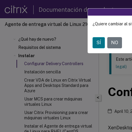
Documentación de productos
Agente de entrega virtual de Linux 2104
¿Quiere cambiar al si
Este contenid
Agente 
¿Qué hay de nuevo?
SÍ
NO
Requisitos del sistema
Instalar
Este art
Configurar Delivery Controllers
legal)
Instalación sencilla
Crear VDA de Linux en Citrix Virtual
Apps and Desktops
Standard para
Conf
Azure
<
Usar MCS para crear máquinas
virtuales Linux
April 10,
Usar Citrix Provisioning
para crear
máquinas virtuales Linux
Instalar el Agente de entrega virtual
XenDesktop
de Linux para RHEL/CentOS