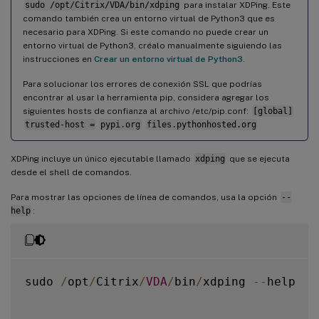
sudo /opt/Citrix/VDA/bin/xdping
para instalar XDPing. Este
comando también crea un entorno virtual de Python3 que es
necesario para XDPing. Si este comando no puede crear un
entorno virtual de Python3, créalo manualmente siguiendo las
instrucciones en
Crear un entorno virtual de Python3
.
Para solucionar los errores de conexión SSL que podrías
encontrar al usar la herramienta pip, considera agregar los
siguientes hosts de confianza al archivo /etc/pip.conf:
[global]
trusted-host =
pypi.org
files.pythonhosted.org
XDPing incluye un único ejecutable llamado
xdping
que se ejecuta
desde el shell de comandos.
Para mostrar las opciones de línea de comandos, usa la opción
--
help
:
sudo 
/
opt
/
Citrix
/
VDA
/
bin
/
xdping 
--
help
