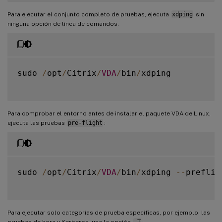
Para ejecutar el conjunto completo de pruebas, ejecuta
xdping
sin
ninguna opción de línea de comandos:
sudo 
/
opt
/
Citrix
/
VDA
/
bin
/
xdping

Para comprobar el entorno antes de instalar el paquete VDA de Linux,
ejecuta las pruebas
pre-flight
:
sudo 
/
opt
/
Citrix
/
VDA
/
bin
/
xdping 
--
prefligh
Para ejecutar solo categorías de prueba específicas, por ejemplo, las
pruebas de hora y Kerberos, usa la opción
-T
: