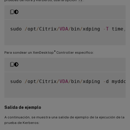
sudo 
/
opt
/
Citrix
/
VDA
/
bin
/
xdping 
-
T
 time
,
k
®
Para sondear un XenDesktop
Controller específico:
sudo 
/
opt
/
Citrix
/
VDA
/
bin
/
xdping 
-
d myddc
.
Salida de ejemplo
A continuación, se muestra una salida de ejemplo de la ejecución de la
prueba de Kerberos: