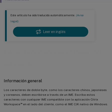
Este artículo ha sido traducido automáticamente.
(Aviso
legal)
Leer en inglés
Editor de métodos de entrada (IME)
del cliente
Información general
Los caracteres de doble byte, como los caracteres chinos, japoneses
y coreanos, deben escribirse a través de un IME. Escriba estos
caracteres con cualquier IME compatible con la aplicación Citrix
™
Workspace
en el lado del cliente, como el IME CJK nativo de Windows.