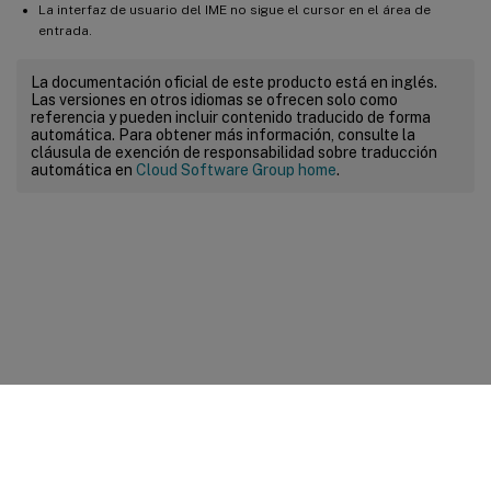
La interfaz de usuario del IME no sigue el cursor en el área de
entrada.
La documentación oficial de este producto está en inglés.
Las versiones en otros idiomas se ofrecen solo como
referencia y pueden incluir contenido traducido de forma
automática. Para obtener más información, consulte la
cláusula de exención de responsabilidad sobre traducción
automática en
Cloud Software Group home
.