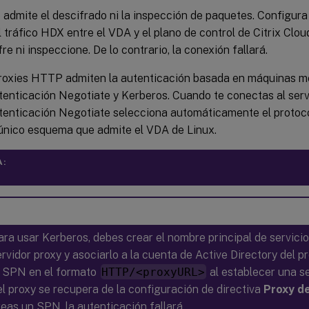
 admite el descifrado ni la inspección de paquetes. Configur
l tráfico HDX entre el VDA y el plano de control de Citrix Clou
re ni inspeccione. De lo contrario, la conexión fallará.
roxies HTTP admiten la autenticación basada en máquinas me
tenticación Negotiate y Kerberos. Cuando te conectas al serv
tenticación Negotiate selecciona automáticamente el protoc
 único esquema que admite el VDA de Linux.
A:
ara usar Kerberos, debes crear el nombre principal de servicio
ervidor proxy y asociarlo a la cuenta de Active Directory del p
l SPN en el formato
HTTP/<proxyURL>
al establecer una s
el proxy se recupera de la configuración de directiva
Proxy d
reas un SPN, la autenticación fallará.