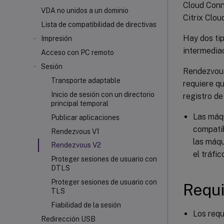
Cloud Conne
VDA no unidos a un dominio
Citrix Clou
Lista de compatibilidad de directivas
Hay dos tip
Impresión
intermediac
Acceso con PC remoto
Sesión
Rendezvous
Transporte adaptable
requiere qu
Inicio de sesión con un directorio
registro de
principal temporal
Las máqu
Publicar aplicaciones
compatib
Rendezvous V1
las máqu
Rendezvous V2
el tráfi
Proteger sesiones de usuario con
DTLS
Proteger sesiones de usuario con
Requi
TLS
Fiabilidad de la sesión
Los requ
Redirección USB