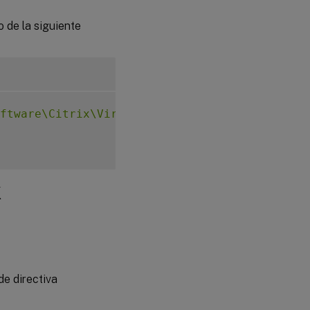
o de la siguiente
ftware\Citrix\VirtualDesktopAgent"
-
t 
"REG_S
X
de directiva