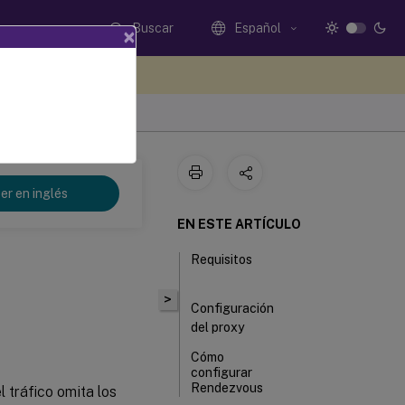
Buscar
Español
×
e sus comentarios aquí
er en inglés
EN ESTE ARTÍCULO
Requisitos
>
Configuración
del proxy
Cómo
configurar
Rendezvous
l tráfico omita los