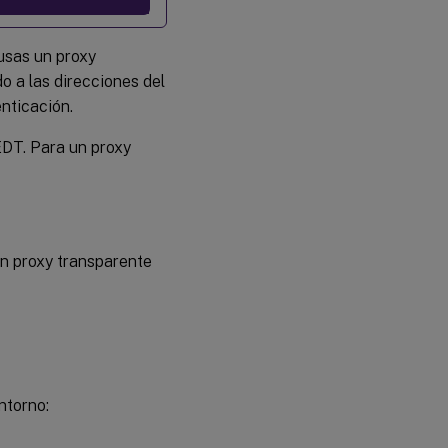
usas un proxy
 a las direcciones del
enticación.
EDT. Para un proxy
n proxy transparente
ntorno: