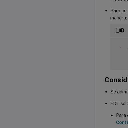
Para con
manera:
-
Consid
Se admi
EDT sol
Para 
Confi