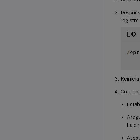
Después 
registro
/
opt
Reinicia
Crea una
Estab
Asegú
La di
Asegú