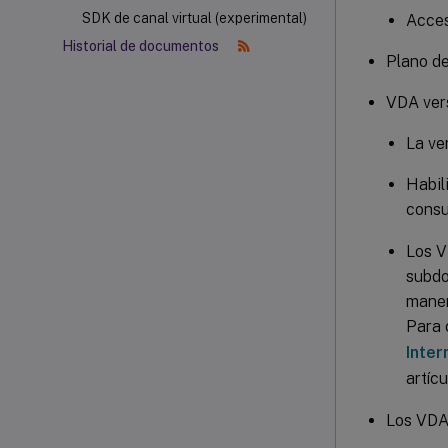
SDK de canal virtual (experimental)
Acces
Historial de documentos
Plano de
VDA vers
La ve
Habil
consu
Los V
subdo
maner
Para 
Inter
artíc
Los VDA