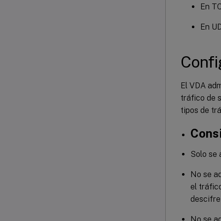
En TC
En UD
Confi
El VDA admi
tráfico de
tipos de tr
Consi
Solo se
No se ad
el tráfi
descifre
No se ad