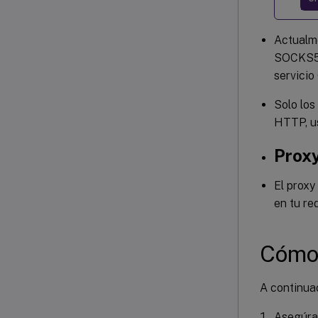
Actualme
SOCKS5, 
servicio
Solo los
HTTP, u
Proxy
El proxy
en tu re
Cómo 
A continuac
Asegúra