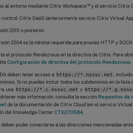
™
o al entorno mediante Citrix Workspace
y el servicio Citrix
 control: Citrix DaaS (anteriormente servicio Citrix Virtual A
ión 2201 o posterior.
rsión 2204 es la mínima requerida para proxies HTTP y SOCK
ita el protocolo Rendezvous en la directiva de Citrix. Para ob
lta
Configuración de directiva del protocolo Rendezvous
.
DA deben tener acceso a
https://*.nssvc.net
, incluid
minios. Si no puedes incluir todos los subdominios en la lista
a, usa
https://*.c.nssvc.net
y
https://*.g.nssv
obtener más información, consulta la sección
Requisitos de 
net
de la documentación de Citrix Cloud (en el servicio Virtua
ulo del Knowledge Center
CTX270584
.
 deben poder conectarse a las direcciones mencionadas ante