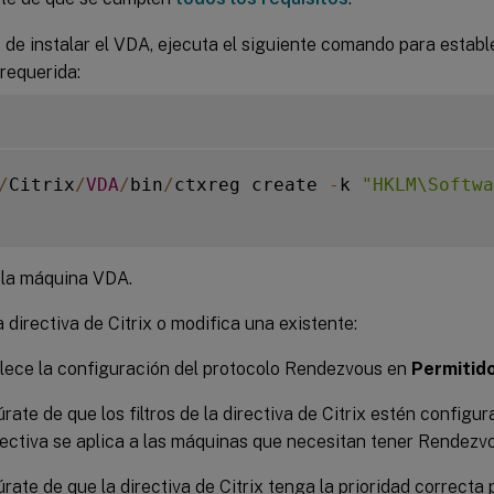
de instalar el VDA, ejecuta el siguiente comando para establ
 requerida:
/
Citrix
/
VDA
/
bin
/
ctxreg create 
-
k 
"HKLM\Softwa
 la máquina VDA.
 directiva de Citrix o modifica una existente:
lece la configuración del protocolo Rendezvous en
Permitid
rate de que los filtros de la directiva de Citrix estén config
rectiva se aplica a las máquinas que necesitan tener Rendezvo
rate de que la directiva de Citrix tenga la prioridad correcta