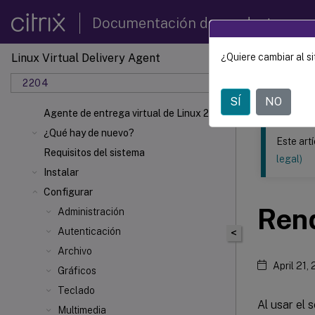
Documentación de productos
Linux Virtual Delivery Agent
¿Quiere cambiar al si
Este contenid
2204
Agente 
SÍ
NO
Agente de entrega virtual de Linux 2204
¿Qué hay de nuevo?
Este art
Requisitos del sistema
legal)
Instalar
Configurar
Ren
Administración
Autenticación
<
Archivo
April 21,
Gráficos
Teclado
Al usar el 
Multimedia