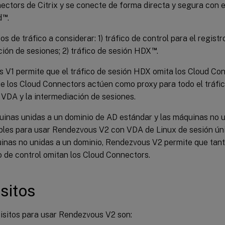
ctors de Citrix y se conecte de forma directa y segura con e
™
d
.
os de tráfico a considerar: 1) tráfico de control para el regist
™
ión de sesiones; 2) tráfico de sesión HDX
.
 V1 permite que el tráfico de sesión HDX omita los Cloud Con
e los Cloud Connectors actúen como proxy para todo el tráfic
 VDA y la intermediación de sesiones.
inas unidas a un dominio de AD estándar y las máquinas no u
les para usar Rendezvous V2 con VDA de Linux de sesión úni
inas no unidas a un dominio, Rendezvous V2 permite que tan
co de control omitan los Cloud Connectors.
sitos
isitos para usar Rendezvous V2 son: