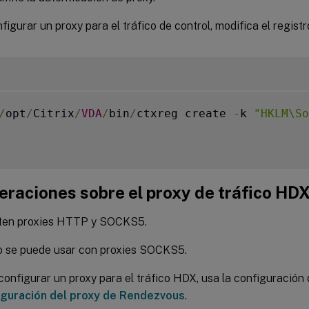
figurar un proxy para el tráfico de control, modifica el registr
/
opt
/
Citrix
/
VDA
/
bin
/
ctxreg create 
-
k 
"HKLM\So
eraciones sobre el proxy de tráfico HD
ten proxies HTTP y SOCKS5.
o se puede usar con proxies SOCKS5.
configurar un proxy para el tráfico HDX, usa la configuración 
guración del proxy de Rendezvous
.