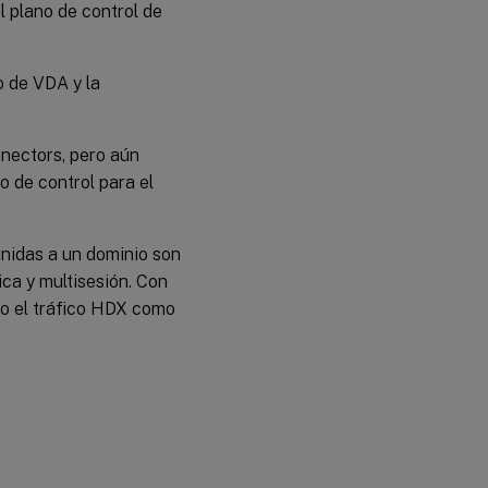
V2
l plano de control de
Validación
de
Rendezvous
ro de VDA y la
nectors, pero aún
o de control para el
nidas a un dominio son
ca y multisesión. Con
to el tráfico HDX como