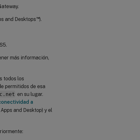
 Gateway.
™
pps and Desktops
).
S5.
tener más información,
os todos los
 de permitidos de esa
c.net
en su lugar.
conectividad a
l Apps and Desktop) y el
riormente: