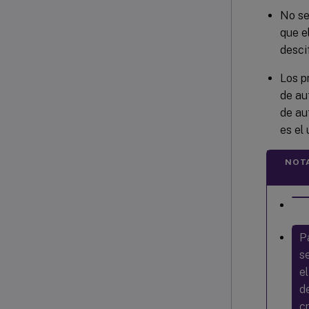
No se
que e
descif
Los p
de au
de au
es el
NOT
P
s
e
d
c