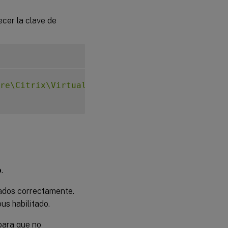
ecer la clave de
re\Citrix\VirtualDesktopAgent"
-
t 
"REG_DWORD
o
.
urados correctamente.
us habilitado.
 para que no