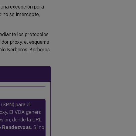
a una excepción para
d no se intercepte,
diante los protocolos
idor proxy, el esquema
olo Kerberos. Kerberos
 (SPN) para el
roxy. El VDA genera
esión, donde la URL
e Rendezvous
. Si no