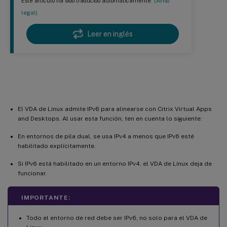
Este artículo ha sido traducido automáticamente.
(Aviso
legal)
Leer en inglés
IPv6
El VDA de Linux admite IPv6 para alinearse con Citrix Virtual Apps
and Desktops. Al usar esta función, ten en cuenta lo siguiente:
En entornos de pila dual, se usa IPv4 a menos que IPv6 esté
habilitado explícitamente.
Si IPv6 está habilitado en un entorno IPv4, el VDA de Linux deja de
funcionar.
IMPORTANTE:
Todo el entorno de red debe ser IPv6, no solo para el VDA de