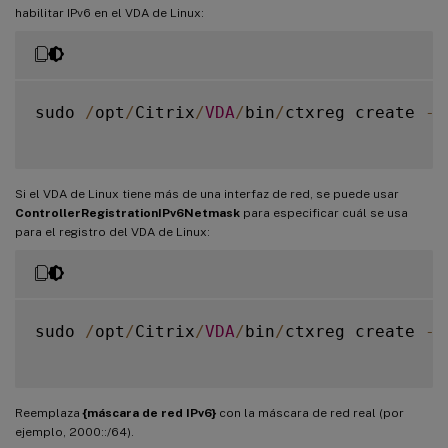
habilitar IPv6 en el VDA de Linux:
sudo 
/
opt
/
Citrix
/
VDA
/
bin
/
ctxreg create 
-
k
Si el VDA de Linux tiene más de una interfaz de red, se puede usar
ControllerRegistrationIPv6Netmask
para especificar cuál se usa
para el registro del VDA de Linux:
sudo 
/
opt
/
Citrix
/
VDA
/
bin
/
ctxreg create 
-
k
Reemplaza
{máscara de red IPv6}
con la máscara de red real (por
ejemplo, 2000::/64).