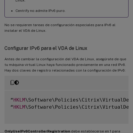
Linux.
Centrify no admite IPv6 puro.
No se requieren tareas de configuración especiales para IPv6 al
instalar el VDA de Linux.
Configurar IPv6 para el VDA de Linux
Antes de cambiar la configuración del VDA de Linux, asegúrate de que
tu máquina virtual Linux haya funcionado previamente en una red IPv6.
Hay dos claves de registro relacionadas con la configuración de IPv6:
“
HKLM
\Software\Policies\Citrix\VirtualDes
“
HKLM
\Software\Policies\Citrix\VirtualDes
OnlyUseIPv6ControllerRegistration
debe establecerse en 1 para