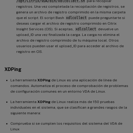
/opt/Citrix/VDA/bin/xdlcollect.sh
para recopilar
registros. Una vez completada la recopilación de registros, se
genera un archivo de registro comprimido en la misma carpeta
que el script. El script Bash
xdlcollect
puede preguntarte si
deseas cargar el archivo de registro comprimido en Citrix
Insight Services (CIS). Si aceptas,
xdlcollect
devuelve un
upload_ID una vez finalizada la carga. La carga no elimina el
archivo de registro comprimido de tu máquina local. Otros
usuarios pueden usar el upload_ID para acceder al archivo de
registro en CIS.
XDPing
La herramienta
XDPing
de Linux es una aplicación de línea de
comandos. Automatiza el proceso de comprobación de problemas
de configuración comunes en un entorno VDA de Linux.
La herramienta
XDPing
de Linux realiza más de 150 pruebas
individuales en el sistema, que se clasifican a grandes rasgos de la
siguiente manera:
Comprueba si se cumplen los requisitos del sistema del VDA de
Linux