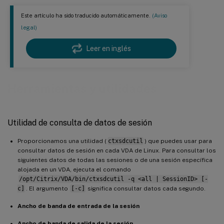
Este artículo ha sido traducido automáticamente.
(Aviso
legal)
Leer en inglés
Herramientas y utilidades
Utilidad de consulta de datos de sesión
Proporcionamos una utilidad (
ctxsdcutil
) que puedes usar para
consultar datos de sesión en cada VDA de Linux. Para consultar los
siguientes datos de todas las sesiones o de una sesión específica
alojada en un VDA, ejecuta el comando
/opt/Citrix/VDA/bin/ctxsdcutil -q <all | SessionID> [-
c]
. El argumento
[-c]
significa consultar datos cada segundo.
Ancho de banda de entrada de la sesión
Ancho de banda de salida de la sesión