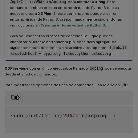
/opt/Citrix/VDA/bin/xdping
para instalar
XDPing
. Este
comando también crea un entorno virtual de Python3 que es
necesario para
XDPing
. Si este comando no puede crear un
entorno virtual de Python3, créalo manualmente siguiendo las
instrucciones en
Crear un entorno virtual de Python3
.
Para solucionar los errores de conexión SSL que puedas
encontrar al usar la herramienta pip, considera agregar los
siguientes hosts de confianza al archivo /etc/pip.conf:
[global]
trusted-host =
pypi.org
files.pythonhosted.org
XDPing
viene con un único ejecutable llamado
xdping
que se ejecuta
desde el shell de comandos.
Para mostrar las opciones de línea de comandos, usa la opción
-h
:
sudo 
/
opt
/
Citrix
/
VDA
/
bin
/
xdping 
-
h
