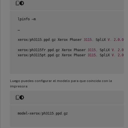
 lpinfo –m

 …

 xerox
/
ph3115
.
ppd
.
gz Xerox Phaser 
3115
,
 SpliX 
V
.
2.0
.0
 xerox
/
ph3115fr
.
ppd
.
gz Xerox Phaser 
3115
,
 SpliX 
V
.
2.0
.0
 xerox
/
ph3115pt
.
ppd
.
gz Xerox Phaser 
3115
,
 SpliX 
V
.
2.0
.0
Luego puedes configurar el modelo para que coincida con la
impresora:
 model
=
xerox
/
ph3115
.
ppd
.
gz
