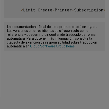
<
Limit Create
-
Printer
-
Subscription
>
          Require user @
OWNER
La documentación oficial de este producto está en inglés.
Las versiones en otros idiomas se ofrecen solo como
          Order deny
,
allow

referencia y pueden incluir contenido traducido de forma
automática. Para obtener más información, consulte la
cláusula de exención de responsabilidad sobre traducción
<
/
Limit
>
automática en
Cloud Software Group home
.
<
Limit All
>
          Order deny
,
allow

<
/
Limit
>
<
/
Policy
>