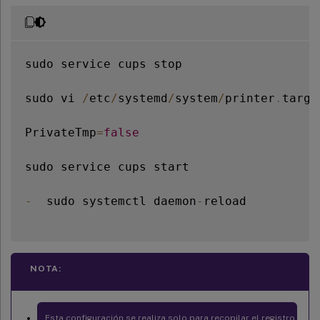
sudo service cups stop

sudo vi 
/
etc
/
systemd
/
system
/
printer
.
targe
PrivateTmp
=
false
sudo service cups start

-
  sudo systemctl daemon
-
reload

NOTA:
Esta configuración se realiza solo para recopilar el registro