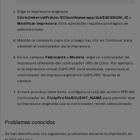
Elige la impresora asignada
CitrixUniversalPrinter:$ClientName:app/dsk$SESSION_ID
y
Modificar impresora
. Esta operación requiere privilegios de
administrador.
Mantén la conexión cups-ctx y luego haz clic en Continuar para
cambiar el controlador de la impresora.
En los campos
Fabricante
y
Modelo
, elige un controlador de
impresora diferente del controlador UPD de Citrix. Por ejemplo,
si la impresora virtual CUPS-PDF está instalada, selecciona el
controlador de impresora genérico CUPS-PDF. Guarda el
cambio.
Si este proceso tiene éxito, configura la ruta del archivo PPD del
controlador en
.CtxlpProfile$CLIENT_NAME
para permitir que
la impresora asignada use el controlador recién seleccionado.
Problemas conocidos
Se han identificado los siguientes problemas durante la impresión en
el VDA de Linux: