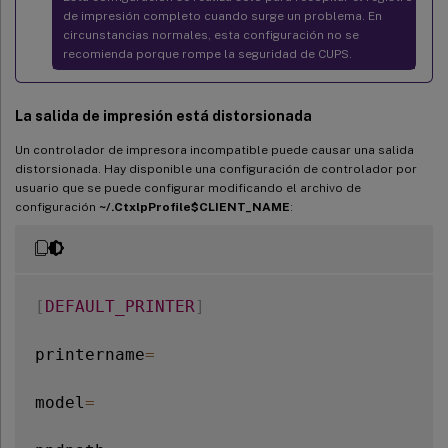
de impresión completo cuando surge un problema. En
circunstancias normales, esta configuración no se
recomienda porque rompe la seguridad de CUPS.
La salida de impresión está distorsionada
Un controlador de impresora incompatible puede causar una salida
distorsionada. Hay disponible una configuración de controlador por
usuario que se puede configurar modificando el archivo de
configuración
~/.CtxlpProfile$CLIENT_NAME
:
[
DEFAULT_PRINTER
]
printername
=
model
=