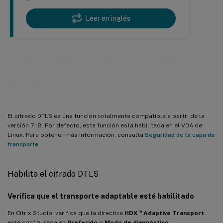
Leer en inglés
Protege las sesiones de usuario con
DTLS
El cifrado DTLS es una función totalmente compatible a partir de la
versión 7.18. Por defecto, esta función está habilitada en el VDA de
Linux. Para obtener más información, consulta
Seguridad de la capa de
transporte
.
Habilita el cifrado DTLS
Verifica que el transporte adaptable esté habilitado
™
En Citrix Studio, verifica que la directiva
HDX
Adaptive Transport
esté configurada en
Preferido
o
Modo de diagnóstico
.