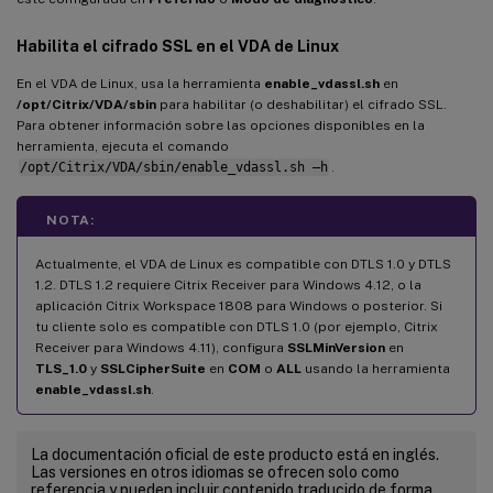
Habilita el cifrado SSL en el VDA de Linux
En el VDA de Linux, usa la herramienta
enable_vdassl.sh
en
/opt/Citrix/VDA/sbin
para habilitar (o deshabilitar) el cifrado SSL.
Para obtener información sobre las opciones disponibles en la
herramienta, ejecuta el comando
/opt/Citrix/VDA/sbin/enable_vdassl.sh –h
.
NOTA:
Actualmente, el VDA de Linux es compatible con DTLS 1.0 y DTLS
1.2. DTLS 1.2 requiere Citrix Receiver para Windows 4.12, o la
aplicación Citrix Workspace 1808 para Windows o posterior. Si
tu cliente solo es compatible con DTLS 1.0 (por ejemplo, Citrix
Receiver para Windows 4.11), configura
SSLMinVersion
en
TLS_1.0
y
SSLCipherSuite
en
COM
o
ALL
usando la herramienta
enable_vdassl.sh
.
La documentación oficial de este producto está en inglés.
Las versiones en otros idiomas se ofrecen solo como
referencia y pueden incluir contenido traducido de forma