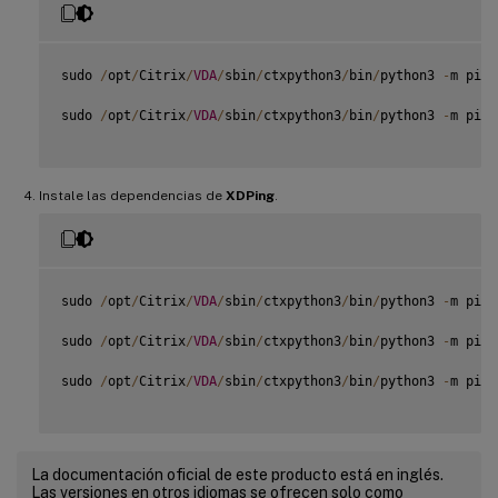
sudo 
/
opt
/
Citrix
/
VDA
/
sbin
/
ctxpython3
/
bin
/
python3 
-
m pip 
sudo 
/
opt
/
Citrix
/
VDA
/
sbin
/
ctxpython3
/
bin
/
python3 
-
m pip 
Instale las dependencias de
XDPing
.
sudo 
/
opt
/
Citrix
/
VDA
/
sbin
/
ctxpython3
/
bin
/
python3 
-
m pip 
sudo 
/
opt
/
Citrix
/
VDA
/
sbin
/
ctxpython3
/
bin
/
python3 
-
m pip 
sudo 
/
opt
/
Citrix
/
VDA
/
sbin
/
ctxpython3
/
bin
/
python3 
-
m pip 
La documentación oficial de este producto está en inglés.
Las versiones en otros idiomas se ofrecen solo como