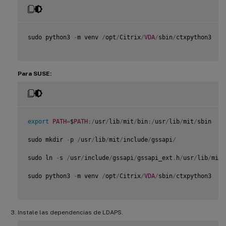
sudo python3 
-
m venv 
/
opt
/
Citrix
/
VDA
/
sbin
/
ctxpython3

Para SUSE:
export
PATH
=
$
PATH
:
/
usr
/
lib
/
mit
/
bin
:
/
usr
/
lib
/
mit
/
sbin

sudo mkdir 
-
p 
/
usr
/
lib
/
mit
/
include
/
gssapi
/
sudo ln 
-
s 
/
usr
/
include
/
gssapi
/
gssapi_ext
.
h
/
usr
/
lib
/
mit
/
sudo python3 
-
m venv 
/
opt
/
Citrix
/
VDA
/
sbin
/
ctxpython3

Instale las dependencias de LDAPS.