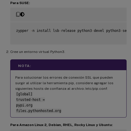
Para SUSE:
zypper 
-
n install lsb
-
release python3
-
devel python3
-
setu
Cree un entorno virtual Python3.
NOTA:
Para solucionar los errores de conexión SSL que pueden
surgir al utilizar la herramienta pip, considere agregar los
siguientes hosts de confianza al archivo /etc/pip.conf:
[global]
trusted-host =
pypi.org
files.pythonhosted.org
Para Amazon Linux 2, Debian, RHEL, Rocky Linux y Ubuntu: