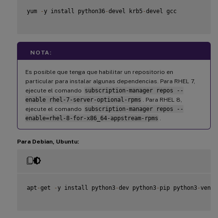
yum 
-
y install python36
-
devel krb5
-
devel gcc

NOTA:
Es posible que tenga que habilitar un repositorio en
particular para instalar algunas dependencias. Para RHEL 7,
ejecute el comando
subscription-manager repos --
enable rhel-7-server-optional-rpms
. Para RHEL 8,
ejecute el comando
subscription-manager repos --
enable=rhel-8-for-x86_64-appstream-rpms
.
Para Debian, Ubuntu:
apt
-
get 
-
y install python3
-
dev python3
-
pip python3
-
venv 