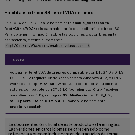
Habilita el cifrado SSL en el VDA de Linux
En el VDA de Linux, usa la herramienta
enable_vdassl.sh
en
/opt/Citrix/VDA/sbin
para habilitar (o deshabilitar) el cifrado SSL.
Para obtener información sobre las opciones disponibles en la
herramienta, ejecuta el comando
/opt/Citrix/VDA/sbin/enable_vdassl.sh –h
.
NOTA:
Actualmente, el VDA de Linux es compatible con DTLS 1.0 y DTLS
1.2. DTLS 1.2 requiere Citrix Receiver para Windows 4.12, o Citrix
Workspace app 1808 para Windows o posterior. Si tu cliente
solo es compatible con DTLS 1.0 (por ejemplo, Citrix Receiver
para Windows 4.11), configura
SSLMinVersion
en
TLS_1.0
y
SSLCipherSuite
en
COM
o
ALL
usando la herramienta
enable_vdassl.sh
.
La documentación oficial de este producto está en inglés.
Las versiones en otros idiomas se ofrecen solo como
referencia y pueden incluir contenido traducido de forma