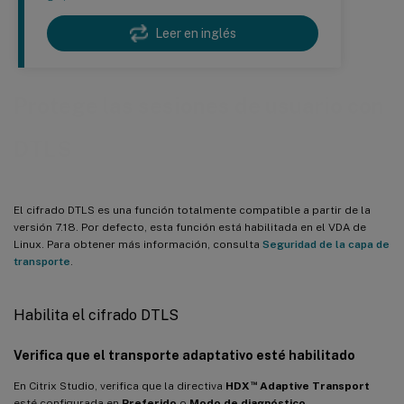
Leer en inglés
Protege las sesiones de usuario con
DTLS
El cifrado DTLS es una función totalmente compatible a partir de la
versión 7.18. Por defecto, esta función está habilitada en el VDA de
Linux. Para obtener más información, consulta
Seguridad de la capa de
transporte
.
Habilita el cifrado DTLS
Verifica que el transporte adaptativo esté habilitado
™
En Citrix Studio, verifica que la directiva
HDX
Adaptive Transport
esté configurada en
Preferido
o
Modo de diagnóstico
.