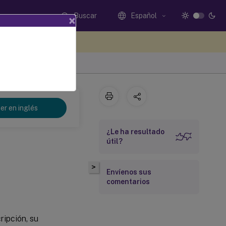
Buscar
Español
×
e sus comentarios aquí
er en inglés
¿Le ha resultado
útil?
>
Envíenos sus
comentarios
ripción, su