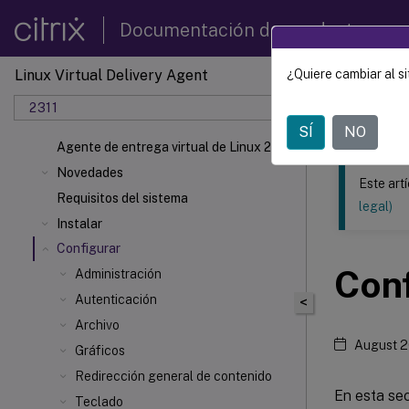
Documentación de productos
Linux Virtual Delivery Agent
¿Quiere cambiar al si
Este contenid
2311
Agente 
SÍ
NO
Agente de entrega virtual de Linux 2311
Novedades
Este art
Requisitos del sistema
legal)
Instalar
Configurar
Conf
Administración
Autenticación
<
Archivo
August 2
Gráficos
Redirección general de contenido
En esta sec
Teclado