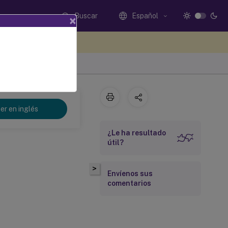
Buscar
Español
×
e sus comentarios aquí
er en inglés
¿Le ha resultado
útil?
>
Envíenos sus
comentarios