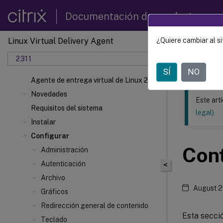
Documentación de productos
Linux Virtual Delivery Agent
¿Quiere cambiar al si
Este contenid
2311
Agente 
SÍ
NO
Agente de entrega virtual de Linux 2311
Novedades
Este art
Requisitos del sistema
legal)
Instalar
Configurar
Con
Administración
Autenticación
<
Archivo
August 2
Gráficos
Redirección general de contenido
Esta secci
Teclado